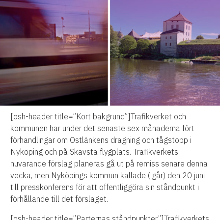
[osh-header title=”Kort bakgrund”]Trafikverket och
kommunen har under det senaste sex månaderna fört
förhandlingar om Ostlänkens dragning och tågstopp i
Nyköping och på Skavsta flygplats. Trafikverkets
nuvarande förslag planeras gå ut på remiss senare denna
vecka, men Nyköpings kommun kallade (igår) den 20 juni
till presskonferens för att offentliggöra sin ståndpunkt i
förhållande till det förslaget.
[osh-header title=”Parternas ståndpunkter”]Trafikverkets