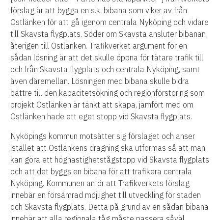
förslag är att bygga en s.k. bibana som viker av från
Ostlänken för att gå igenom centrala Nyköping och vidare
till Skavsta flygplats. Söder om Skavsta ansluter bibanan
återigen till Ostlänken. Trafikverket argument för en
sådan lösning är att det skulle öppna för tätare trafik till
och från Skavsta flygplats och centrala Nyköping, samt
även däremellan. Lösningen med bibana skulle bidra
bättre till den kapacitetsökning och regionförstoring som
projekt Ostlänken är tänkt att skapa, jämfört med om
Ostlänken hade ett eget stopp vid Skavsta flygplats.
Nyköpings kommun motsätter sig förslaget och anser
istället att Ostlänkens dragning ska utformas så att man
kan göra ett höghastighetstågstopp vid Skavsta flygplats
och att det byggs en bibana för att trafikera centrala
Nyköping. Kommunen anför att Trafikverkets förslag
innebär en försämrad möjlighet till utveckling för staden
och Skavsta flygplats. Detta på grund av en sådan bibana
innebär att alla regionala tåg måste passera såväl