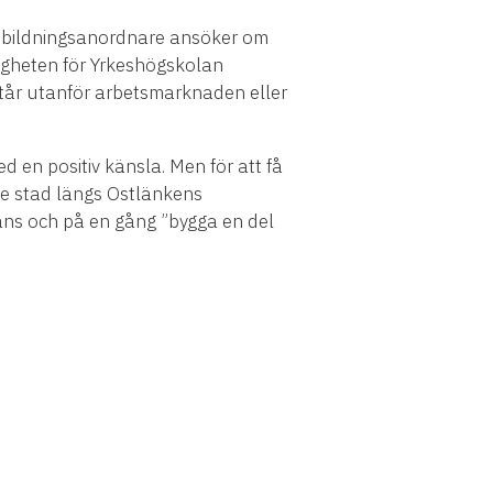
utbildningsanordnare ansöker om
ndigheten för Yrkeshögskolan
 står utanför arbetsmarknaden eller
d en positiv känsla. Men för att få
arje stad längs Ostlänkens
hans och på en gång ”bygga en del