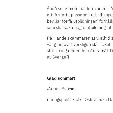
Ändå ser vi moln på den annars så
att få starta passande utbildningar
beviljar för få utbildningar i förh
som ska söka högre utbildning inte 
På Handelskammaren är vi alltid gl
vår glädje att verkligen slå i taket
sträckning under flera år framåt. 
av Sverige”!
Glad sommar!
/Anna Lövheim
näringspolitisk chef Östsvenska