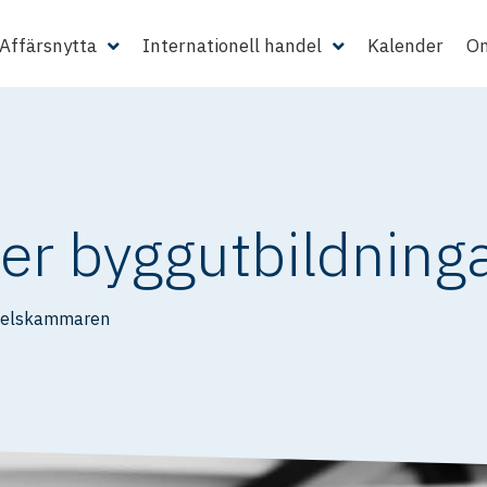
Affärsnytta
Internationell handel
Kalender
Om
ler byggutbildninga
delskammaren