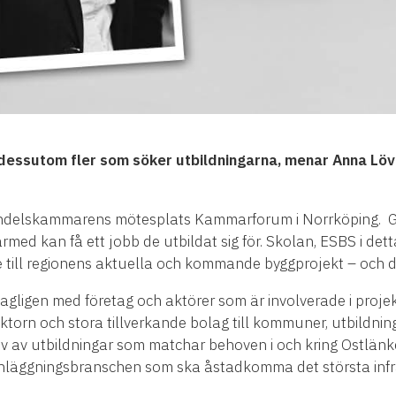
 dessutom fler som söker utbildningarna, menar Anna Löv
Handelskammarens mötesplats Kammarforum i Norrköping. G
ed kan få ett jobb de utbildat sig för. Skolan, ESBS i detta
e till regionens aktuella och kommande byggprojekt – och d
ligen med företag och aktörer som är involverade i projekt
ektorn och stora tillverkande bolag till kommuner, utbildnin
behov av utbildningar som matchar behoven i och kring Ostlän
anläggningsbranschen som ska åstadkomma det största infra