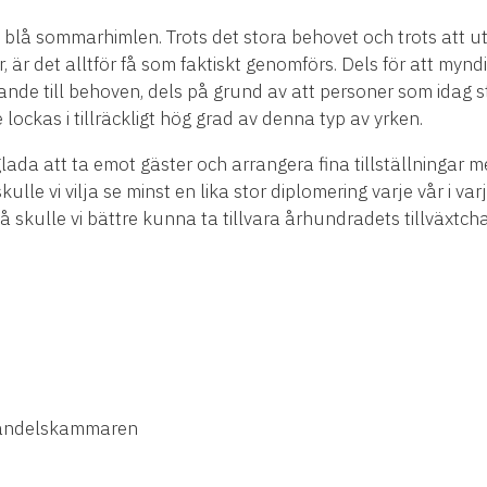
 blå sommarhimlen. Trots det stora behovet och trots att 
, är det alltför få som faktiskt genomförs. Dels för att my
ållande till behoven, dels på grund av att personer som idag
lockas i tillräckligt hög grad av denna typ av yrken.
ada att ta emot gäster och arrangera fina tillställningar me
 skulle vi vilja se minst en lika stor diplomering varje vår i v
Då skulle vi bättre kunna ta tillvara århundradets tillväxtc
 Handelskammaren