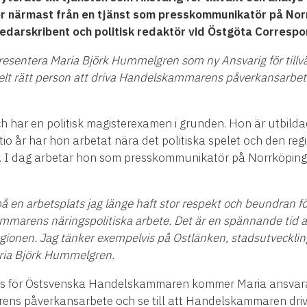
 närmast från en tjänst som presskommunikatör på No
edarskribent och politisk redaktör vid Östgöta Corresp
esentera Maria Björk Hummelgren som ny Ansvarig för tillvä
lt rätt person att driva Handelskammarens påverkansarbet
 har en politisk magisterexamen i grunden. Hon är utbildad
 tio år har hon arbetat nära det politiska spelet och den re
nt. I dag arbetar hon som presskommunikatör på Norrköpings
på en arbetsplats jag länge haft stor respekt och beundran 
ammarens näringspolitiska arbete. Det är en spännande tid a
egionen. Jag tänker exempelvis på Ostlänken, stadsutveck
ria Björk Hummelgren.
lys för Östsvenska Handelskammaren kommer Maria ansvara 
 påverkansarbete och se till att Handelskammaren driver