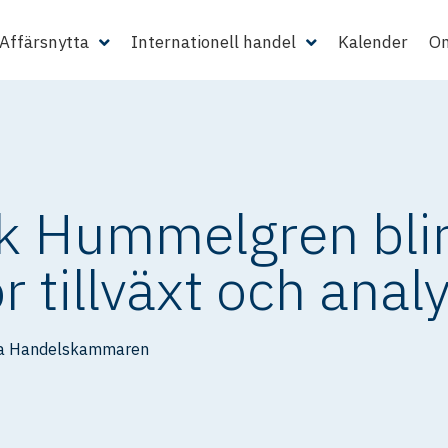
Affärsnytta
Internationell handel
Kalender
Om
k Hummelgren blir
r tillväxt och anal
a Handelskammaren