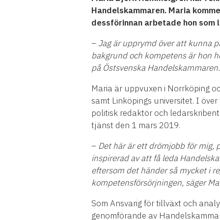
Handelskammaren. Maria kommer
dessförinnan arbetade hon som l
–
Jag är upprymd över att kunna pr
bakgrund och kompetens är hon he
på Östsvenska Handelskammaren
.
Maria är uppvuxen i Norrköping och
samt Linköpings universitet. I över
politisk redaktör och ledarskribe
tjänst den 1 mars 2019.
–
Det här är ett drömjobb för mig, 
inspirerad av att få leda Handelsk
eftersom det händer så mycket i r
kompetensförsörjningen, säger Ma
Som Ansvarig för tillväxt och ana
genomförande av Handelskammarens