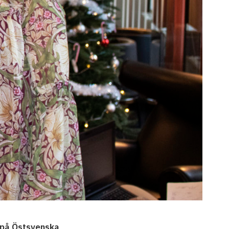
s på Östsvenska