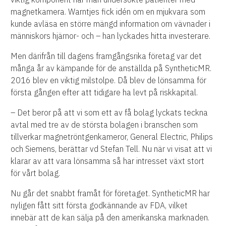
magnetkamera. Warntjes fick idén om en mjukvara som
kunde avläsa en större mängd information om vävnader i
människors hjärnor- och – han lyckades hitta investerare.
Men därifrån till dagens framgångsrika företag var det
många år av kämpande för de anställda på SyntheticMR.
2016 blev en viktig milstolpe. Då blev de lönsamma för
första gången efter att tidigare ha levt på riskkapital.
– Det beror på att vi som ett av få bolag lyckats teckna
avtal med tre av de största bolagen i branschen som
tillverkar magnetröntgenkameror, General Electric, Philips
och Siemens, berättar vd Stefan Tell. Nu när vi visat att vi
klarar av att vara lönsamma så har intresset växt stort
för vårt bolag.
Nu går det snabbt framåt för företaget. SyntheticMR har
nyligen fått sitt första godkännande av FDA, vilket
innebär att de kan sälja på den amerikanska marknaden.