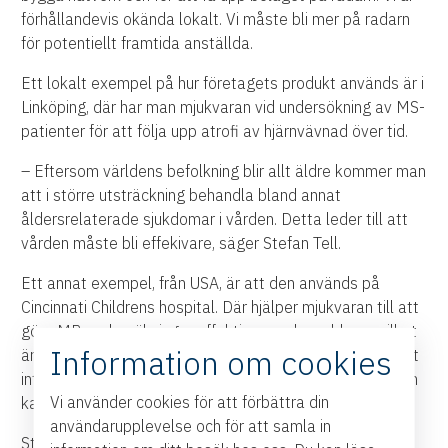
förhållandevis okända lokalt. Vi måste bli mer på radarn
för potentiellt framtida anställda.
Ett lokalt exempel på hur företagets produkt används är i
Linköping, där har man mjukvaran vid undersökning av MS-
patienter för att följa upp atrofi av hjärnvävnad över tid.
– Eftersom världens befolkning blir allt äldre kommer man
att i större utsträckning behandla bland annat
åldersrelaterade sjukdomar i vården. Detta leder till att
vården måste bli effekivare, säger Stefan Tell.
Ett annat exempel, från USA, är att den används på
Cincinnati Childrens hospital. Där hjälper mjukvaran till att
göra MR-undersökningar effektivare och snabbare, vilket
Information om cookies
är extra viktigt när man har barn som patienter som helst
inte vill ligga still en lång stund. Och viktigast av allt, man
Vi använder cookies för att förbättra din
kan då undvika att behöva söva barnen.
användarupplevelse och för att samla in
Stefan Tell tror att efterfrågan på produkter som deras