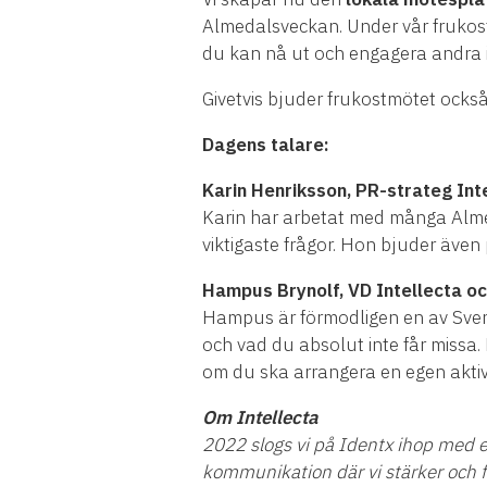
Almedalsveckan. Under vår fruko
du kan nå ut och engagera andra i 
Givetvis bjuder frukostmötet ocks
Dagens talare:
Karin Henriksson, PR-strateg Int
Karin har arbetat med många Alme
viktigaste frågor. Hon bjuder även
Hampus Brynolf, VD Intellecta o
Hampus är förmodligen en av Sveri
och vad du absolut inte får missa
om du ska arrangera en egen aktivi
Om Intellecta
2022 slogs vi på Identx ihop med en
kommunikation där vi stärker och f