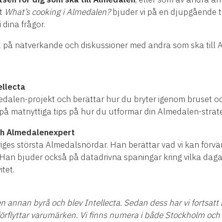
st
What’s cooking i Almedalen?
bjuder vi på en djupgående t
dina frågor.
å på nätverkande och diskussioner med andra som ska till 
ellecta
dalen-projekt och berättar hur du bryter igenom bruset oc
 på matnyttiga tips på hur du utformar din Almedalen-strateg
ch Almedalenexpert
ges största Almedalsnördar. Han berättar vad vi kan förv
. Han bjuder också på datadrivna spaningar kring vilka dag
tet.
 annan byrå och blev Intellecta. Sedan dess har vi fortsatt
örflyttar varumärken. Vi finns numera i både Stockholm och 