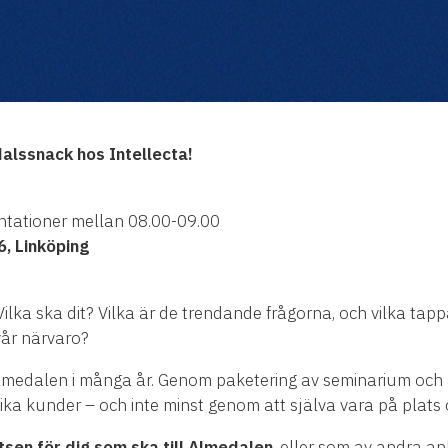
lssnack hos Intellecta!
entationer mellan 08.00-09.00
, Linköping
lka ska dit? Vilka är de trendande frågorna, och vilka tappa
vår närvaro?
Almedalen i många år. Genom paketering av seminarium och a
ika kunder – och inte minst genom att själva vara på plats 
sen för dig som ska till Almedalen
, eller som av andra an