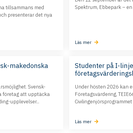
Spektrum, Ebbepark – en da
ina tillsammans med
och presenterar det nya
Läs mer
nsk-makedonska
Studenter på I-linje
företagsvärderings
ärsmöjlighet. Svensk-
Under hösten 2026 kan ert
företag att upptäcka
Företagsvärdering, TEIE66,
ng-upplevelser...
Civilingenjörsprogrammet i.
Läs mer