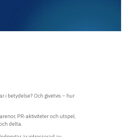
r i betydelse? Och givetvis – hur
renor, PR-aktiviteter och utspel,
och delta.
ledningar är intresserad av