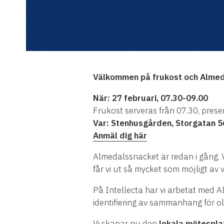
Välkommen på frukost och Almeda
När: 27 februari, 07.30-09.00
Frukost serveras från 07.30, pres
Var: Stenhusgården, Storgatan 56
Anmäl dig här
Almedalssnacket är redan i gång. Vi
får vi ut så mycket som möjligt av 
På Intellecta har vi arbetat med 
identifiering av sammanhang för ol
Vi skapar nu den
lokala mötesplat