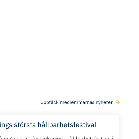
Upptäck medlemmarnas nyheter
ings största hållbarhetsfestival
terigen dags för Linköpings hållbarhetsfestival i