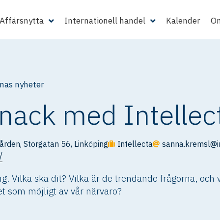
Affärsnytta
Internationell handel
Kalender
Om
as nyheter
nack med Intellec
rden, Storgatan 56, Linköping
Intellecta
sanna.kremsl@in
/
. Vilka ska dit? Vilka är de trendande frågorna, och 
ket som möjligt av vår närvaro?