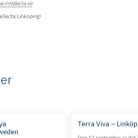
.intellecta.se
llecta Linköping!
er
ya
Terra Viva – Linköp
Sweden
Den 12 september är det å