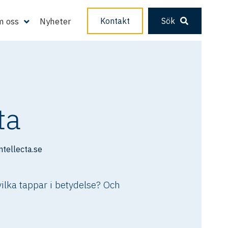
 oss
Nyheter
Kontakt
Sök
ta
tellecta.se
vilka tappar i betydelse? Och