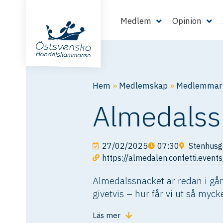
Medlem
Opinion
Hem
»
Medlemskap
»
Medlemmarn
Almedalss
27/02/2025
07:30
Stenhusgå
https://almedalen.confetti.events
Almedalssnacket är redan i gång
givetvis – hur får vi ut så myc
Läs mer