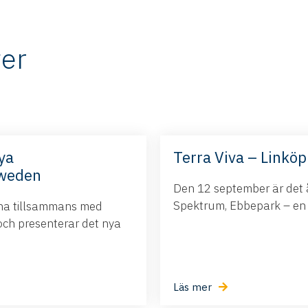
er
ya
Terra Viva – Linköp
Sweden
Den 12 september är det å
Spektrum, Ebbepark – en da
ina tillsammans med
och presenterar det nya
Läs mer