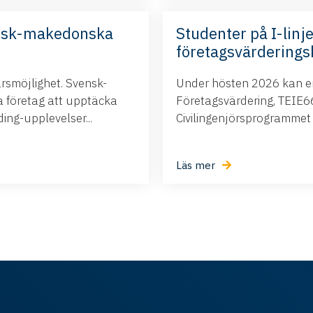
nsk-makedonska
Studenter på I-linje
företagsvärderings
ärsmöjlighet. Svensk-
Under hösten 2026 kan ert
företag att upptäcka
Företagsvärdering, TEIE66,
ng-upplevelser...
Civilingenjörsprogrammet i.
Läs mer