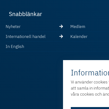
Snabblänkar
Nyheter
Medlem
Internationell handel
Kalender
In English
Informatio
Vi använder cookies 
att samla in informa
våra cookies och änd