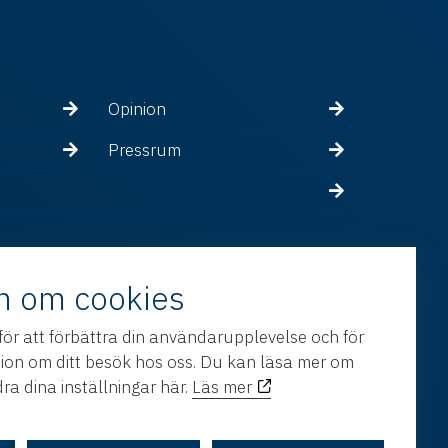
Opinion
Pressrum
n om cookies
för att förbättra din användarupplevelse och för
tion om ditt besök hos oss. Du kan läsa mer om
ra dina inställningar här.
Läs mer