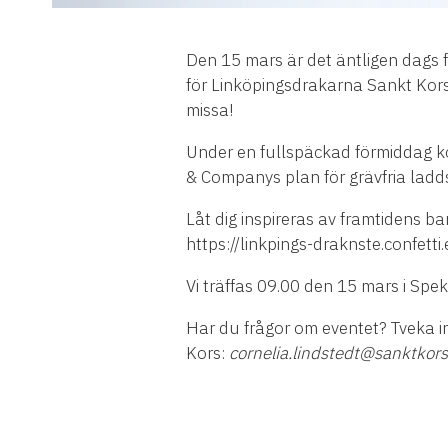
Den 15 mars är det äntligen dags f
för Linköpingsdrakarna Sankt Kors,
missa!
Under en fullspäckad förmiddag ko
& Companys plan för grävfria ladds
Låt dig inspireras av framtidens b
https://linkpings-draknste.confetti
Vi träffas 09.00 den 15 mars i Spe
Har du frågor om eventet? Tveka in
Kors:
cornelia.lindstedt@sanktkors