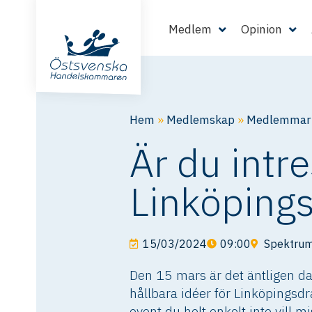
Medlem
Opinion
Hem
»
Medlemskap
»
Medlemmarn
Är du intr
Linköping
15/03/2024
09:00
Spektrum
Den 15 mars är det äntligen da
hållbara idéer för Linköpingsd
event du helt enkelt inte vill m