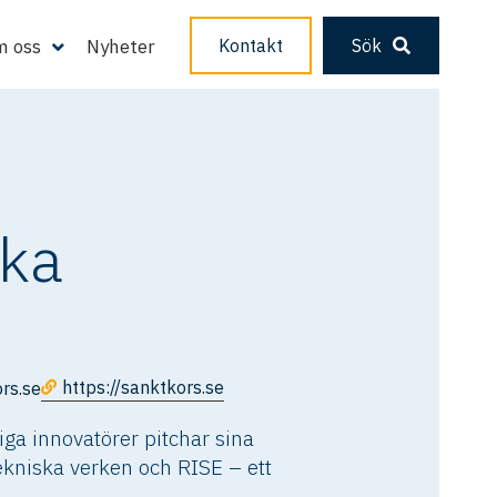
 oss
Nyheter
Kontakt
Sök
öka
https://sanktkors.se
rs.se
ga innovatörer pitchar sina
ekniska verken och RISE – ett