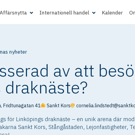
Affärsnytta
Internationell handel
Kalender
Om
as nyheter
esserad av att bes
s draknäste?
, Fridtunagatan 41
Sankt Kors
cornelia.lindstedt@sanktko
gs för Linköpings draknäste – en unik arena där modi
rakarna Sankt Kors, Stångåstaden, Lejonfastigheter, T
issa!