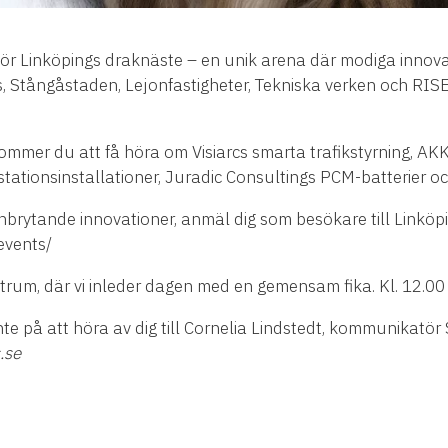
ör Linköpings draknäste – en unik arena där modiga innovat
 Stångåstaden, Lejonfastigheter, Tekniska verken och RISE – 
mmer du att få höra om Visiarcs smarta trafikstyrning, AK
tationsinstallationer, Juradic Consultings PCM-batterier och
anbrytande innovationer, anmäl dig som besökare till Linköp
.events/
ktrum, där vi inleder dagen med en gemensam fika. Kl. 12.00 
te på att höra av dig till Cornelia Lindstedt, kommunikatör
.se