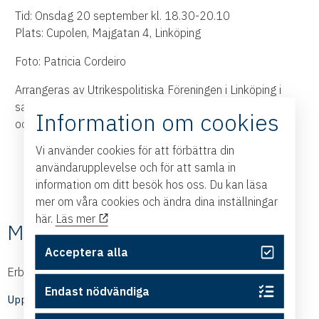
Tid: Onsdag 20 september kl. 18.30-20.10
Plats: Cupolen, Majgatan 4, Linköping
Foto: Patricia Cordeiro
Arrangeras av Utrikespolitiska Föreningen i Linköping i
samarbete med Folkuniversitetet, Sveriges Ingenjörer
Information om cookies
och Linköpings universitet
Vi använder cookies för att förbättra din
användarupplevelse och för att samla in
information om ditt besök hos oss. Du kan läsa
mer om våra cookies och ändra dina inställningar
här.
Läs mer
Medlemmarnas nyheter
Acceptera alla
Erbjudanden och nyheter från våra medlemmar
Endast nödvändiga
Upptäck medlemmarnas nyheter