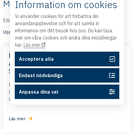
Medlemmarnas nyheter
Information om cookies
Vi använder cookies för att förbättra din
Erbjudanden och nyheter från våra medlemmar
användarupplevelse och för att samla in
information om ditt besök hos oss. Du kan läsa
Upptäck medlemmarnas nyheter
mer om våra cookies och ändra dina inställningar
här.
Läs mer
Frihandelsavtalet med Mercosur – nya
Acceptera alla
affärsmöjligheter – med Business
Sweden
Endast nödvändiga
Business Swedens kontor i Brasilien och Argentina
tillsammans med ambassadören i Brasilien kommer till
Anpassa dina val
Linköping och presenterar det nya frihandelsavtalet...
Läs mer