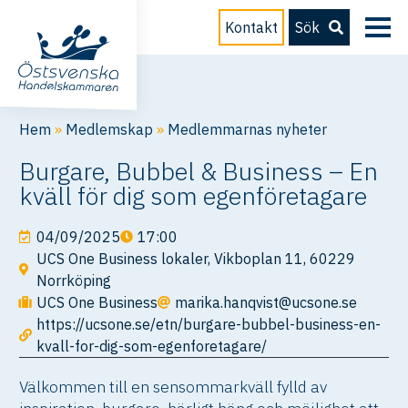
Kontakt
Sök
Hem
»
Medlemskap
»
Medlemmarnas nyheter
Burgare, Bubbel & Business – En
kväll för dig som egenföretagare
04/09/2025
17:00
UCS One Business lokaler, Vikboplan 11, 60229
Norrköping
UCS One Business
marika.hanqvist@ucsone.se
https://ucsone.se/etn/burgare-bubbel-business-en-
kvall-for-dig-som-egenforetagare/
Välkommen till en sensommarkväll fylld av