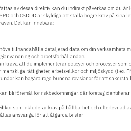
fattas av dessa direktiv kan du indirekt påverkas om du är l
SRD och CSDDD är skyldiga att ställa högre krav på sina le
raven. Det kan innebära:
öva tillhandahålla detaljerad data om din verksamhets mi
rgianvändning och arbetsförhållanden.
n kräva att du implementerar policyer och processer so
 mänskliga rättigheter, arbetsvillkor och miljöskydd (t.ex. FN
under kan begära regelbundna revisioner för att säkerställ
kan bli föremål för riskbedömningar, där företag identifierar 
illkor som inkluderar krav på hållbarhet och efterlevnad av
ållas ansvariga för att åtgärda brister.