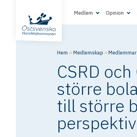
Medlem
Opinion
Hem
»
Medlemskap
»
Medlemmarn
CSRD och C
större bol
till större
perspektiv