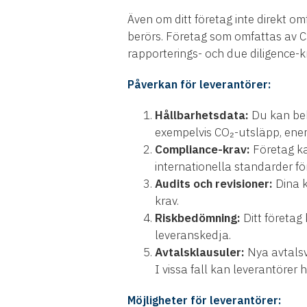
Även om ditt företag inte direkt om
berörs. Företag som omfattas av C
rapporterings- och due diligence-k
Påverkan för leverantörer:
Hållbarhetsdata:
Du kan beh
exempelvis CO₂-utsläpp, ene
Compliance-krav:
Företag ka
internationella standarder för
Audits och revisioner:
Dina k
krav.
Riskbedömning:
Ditt företag 
leveranskedja.
Avtalsklausuler:
Nya avtalsv
I vissa fall kan leverantörer h
Möjligheter för leverantörer: