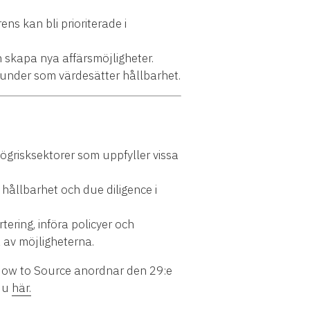
s kan bli prioriterade i
 skapa nya affärsmöjligheter.
under som värdesätter hållbarhet.
högrisksektorer som uppfyller vissa
hållbarhet och due diligence i
ering, införa policyer och
 av möjligheterna.
 How to Source anordnar den 29:e
 du
här.