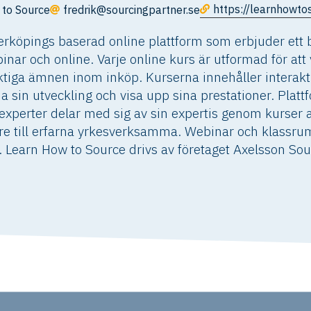
https://learnhowto
 to Source
fredrik@sourcingpartner.se
rköpings baserad online plattform som erbjuder ett b
inar och online. Varje online kurs är utformad för att
ktiga ämnen inom inköp. Kurserna innehåller interaktiv
ölja sin utveckling och visa upp sina prestationer. Pla
xperter delar med sig av sin expertis genom kurser a
are till erfarna yrkesverksamma. Webinar och klassru
. Learn How to Source drivs av företaget Axelsson Sou