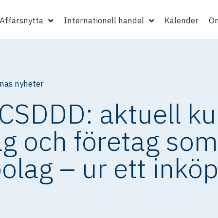
Affärsnytta
Internationell handel
Kalender
Om
as nyheter
SDDD: aktuell kur
ag och företag som
 bolag – ur ett inkö