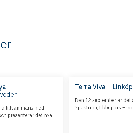
er
ya
Terra Viva – Linköp
Sweden
Den 12 september är det å
Spektrum, Ebbepark – en da
ina tillsammans med
och presenterar det nya