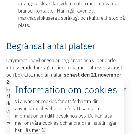
arrangera skräddarsydda möten med relevanta
branschkontakter. Här ingår även ett
marknadsfokuserat, språkligt och kulturellt stöd på
plats.
Begränsat antal platser
Utrymmet i paviljongen är begränsat och vi ber därför
intresserade företag att inkomma med intresse snarast
och bekräfta med anmälan
senast den 21 november
2025
. Vi söker 15 utställande företag och ”först till
Information om cookies
kvarn-principen” gäller. Företagens placering i paviljongen
allokeras efter tidpunkt för anmälan. Kostnad för
Vi använder cookies för att förbättra din
deltagande i montern är 25 000 SEK per företag,
användarupplevelse och för att samla in
exklusive moms.
Länk till anmälan finns här
.
information om ditt besök hos oss. Du kan läsa
Foto: Paul Klimek / Digitale Fotografien
mer om våra cookies och ändra dina inställningar
här.
Läs mer