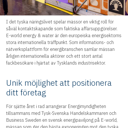
I det tyska näringslivet spelar mässor en viktig roll för
såväl kontaktskapande som faktiska affärsuppgörelser.
E-world energy & water är den europeiska energisektorns
stora internationella träffpunkt. Som informations- och
nätverksplattform för energibranschen samlar mässan
årligen internationella aktörer och ett stort antal
fackbesökare i hjärtat av Tysklands industrisektor.
Unik möjlighet att positionera
ditt företag
För sjätte året i rad arrangerar Energimyndigheten
tillsammans med Tysk-Svenska Handelskammaren och
Business Sweden en svensk energipaviljong på E-world,
mässan som ger den bästa exponeringen mot den tyska