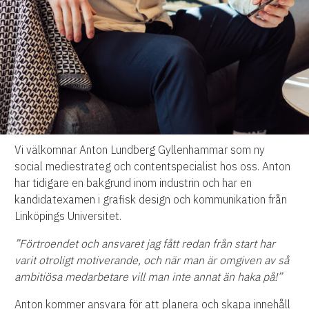
Vi välkomnar Anton Lundberg Gyllenhammar som ny
social mediestrateg och contentspecialist hos oss. Anton
har tidigare en bakgrund inom industrin och har en
kandidatexamen i grafisk design och kommunikation från
Linköpings Universitet.
”Förtroendet och ansvaret jag fått redan från start har
varit otroligt motiverande, och när man är omgiven av så
ambitiösa medarbetare vill man inte annat än haka på!”
Anton kommer ansvara för att planera och skapa innehåll