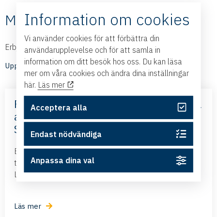
Information om cookies
Medlemmarnas nyheter
Vi använder cookies för att förbättra din
Erbjudanden och nyheter från våra medlemmar
användarupplevelse och för att samla in
information om ditt besök hos oss. Du kan läsa
Upptäck medlemmarnas nyheter
mer om våra cookies och ändra dina inställningar
här.
Läs mer
Frihandelsavtalet med Mercosur – nya
Acceptera alla
affärsmöjligheter – med Business
Sweden
Endast nödvändiga
Business Swedens kontor i Brasilien och Argentina
Anpassa dina val
tillsammans med ambassadören i Brasilien kommer till
Linköping och presenterar det nya frihandelsavtalet...
Läs mer