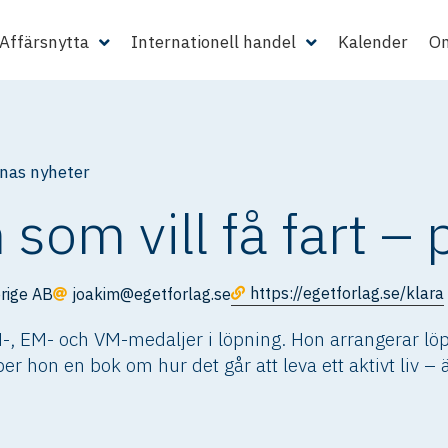
Affärsnytta
Internationell handel
Kalender
Om
as nyheter
 som vill få fart – 
https://egetforlag.se/klara
rige AB
joakim@egetforlag.se
, EM- och VM-medaljer i löpning. Hon arrangerar löpa
er hon en bok om hur det går att leva ett aktivt liv –