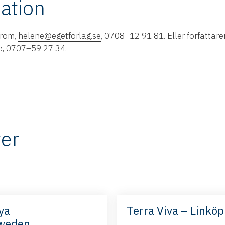
ation
tröm,
helene@egetforlag.se
, 0708–12 91 81. Eller författar
e
, 0707–59 27 34.
er
ya
Terra Viva – Linköp
Sweden