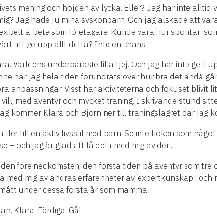
 Livets mening och höjden av lycka. Eller? Jag har inte alltid 
r mig? Jag hade ju mina syskonbarn. Och jag älskade att var
tt flexibelt arbete som företagare. Kunde vara hur spontan so
värt att ge upp allt detta? Inte en chans.
ara. Världens underbaraste lilla tjej. Och jag har inte gett upp
ne har jag hela tiden förundrats över hur bra det ändå gå
ra anpassningar. Visst har aktiviteterna och fokuset blivit 
vi vill, med äventyr och mycket träning. I skrivande stund sitter
ag kommer Klara och Björn ner till träningslägret där jag 
 fler till en aktiv livsstil med barn. Se inte boken som någo
lse – och jag är glad att få dela med mig av den.
: tiden före nedkomsten, den första tiden på äventyr som tre
la med mig av andras erfarenheter av, expertkunskap i och r
ch smått under dessa första år som mamma.
an. Klara. Färdiga. Gå!