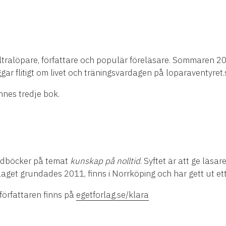
ltralöpare, författare och populär föreläsare. Sommaren 20
ggar flitigt om livet och träningsvardagen på loparaventyret.
nnes tredje bok.
ndböcker på temat
kunskap på nolltid
. Syftet är att ge läs
aget grundades 2011, finns i Norrköping och har gett ut ett 
författaren finns på
egetforlag.se/klara