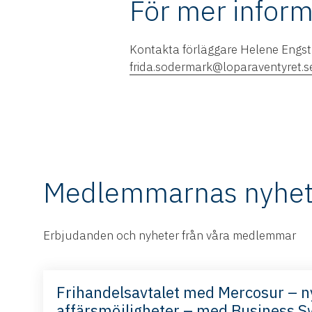
För mer inform
Kontakta förläggare Helene Engs
frida.sodermark@loparaventyret.s
Medlemmarnas nyhet
Erbjudanden och nyheter från våra medlemmar
Frihandelsavtalet med Mercosur – n
affärsmöjligheter – med Business 