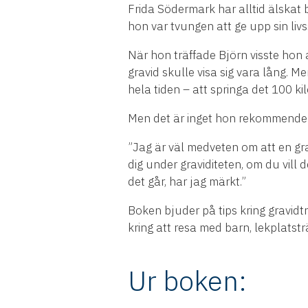
Frida Södermark har alltid älskat b
hon var tvungen att ge upp sin li
När hon träffade Björn visste hon a
gravid skulle visa sig vara lång. M
hela tiden – att springa det 100 k
Men det är inget hon rekommender
”Jag är väl medveten om att en gra
dig under graviditeten, om du vill de
det går, har jag märkt.”
Boken bjuder på tips kring gravidtr
kring att resa med barn, lekplatsträ
Ur boken: