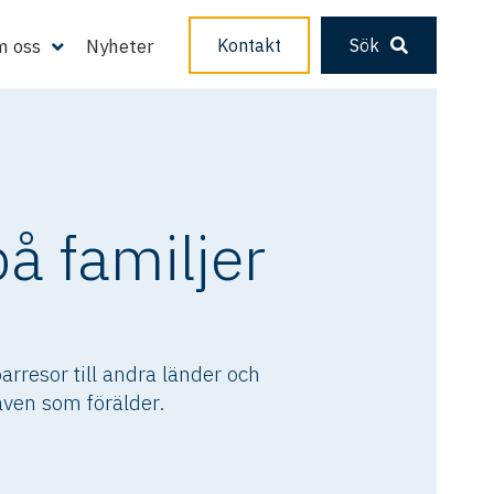
 oss
Nyheter
Kontakt
Sök
på familjer
rresor till andra länder och
 även som förälder.