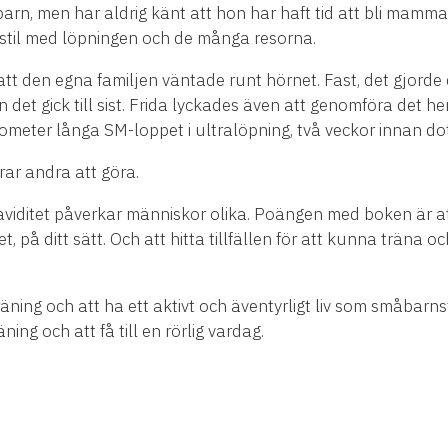
arn, men har aldrig känt att hon har haft tid att bli mamma. 
vsstil med löpningen och de många resorna.
tt den egna familjen väntade runt hörnet. Fast, det gjorde de
en det gick till sist. Frida lyckades även att genomföra det 
ilometer långa SM-loppet i ultralöpning, två veckor innan do
ar andra att göra.
viditet påverkar människor olika. Poängen med boken är att 
t, på ditt sätt. Och att hitta tillfällen för att kunna träna o
äning och att ha ett aktivt och äventyrligt liv som småbarns
ning och att få till en rörlig vardag.