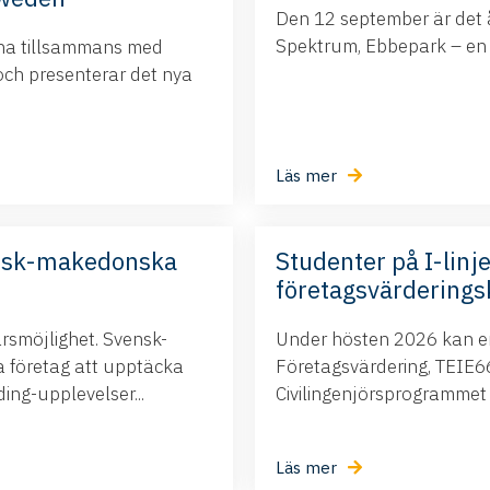
Den 12 september är det å
Spektrum, Ebbepark – en da
ina tillsammans med
och presenterar det nya
Läs mer
nsk-makedonska
Studenter på I-linje
företagsvärderings
ärsmöjlighet. Svensk-
Under hösten 2026 kan ert
företag att upptäcka
Företagsvärdering, TEIE66,
ng-upplevelser...
Civilingenjörsprogrammet i.
Läs mer