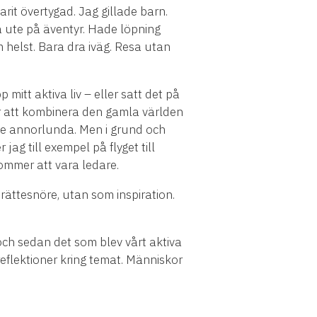
varit övertygad. Jag gillade barn.
a ute på äventyr. Hade löpning
m helst. Bara dra iväg. Resa utan
 mitt aktiva liv – eller satt det på
r att kombinera den gamla världen
lite annorlunda. Men i grund och
 jag till exempel på flyget till
kommer att vara ledare.
t rättesnöre, utan som inspiration.
 och sedan det som blev vårt aktiva
eflektioner kring temat. Människor