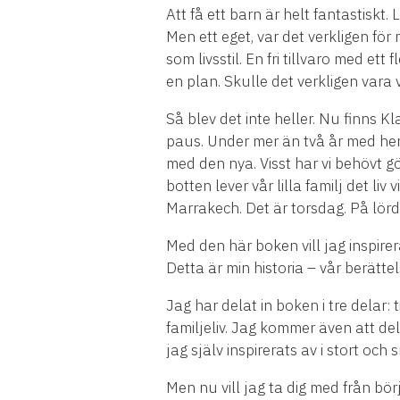
Att få ett barn är helt fantastiskt.
Men ett eget, var det verkligen fö
som livsstil. En fri tillvaro med e
en plan. Skulle det verkligen vara 
Så blev det inte heller. Nu finns Kl
paus. Under mer än två år med hen
med den nya. Visst har vi behövt gö
botten lever vår lilla familj det liv 
Marrakech. Det är torsdag. På lörd
Med den här boken vill jag inspirera
Detta är min historia – vår berätte
Jag har delat in boken i tre delar
familjeliv. Jag kommer även att de
jag själv inspirerats av i stort o
Men nu vill jag ta dig med från börj