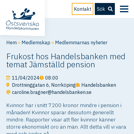
Kontakt
Sök
Hem
»
Medlemskap
»
Medlemmarnas nyheter
Frukost hos Handelsbanken med
temat Jämställd pension
11/04/2024
08:00
Drottninggatan 6, Norrköping
Handelsbanken
caroline.bragner@handelsbanken.se
Kvinnor har i snitt 7200 kronor mindre i pension i
månaden! Kvinnor sparar dessutom generellt
mindre. Rapporter visar att fler kvinnor känner
större ekonomiskt oro än män. Allt detta vill vi vara
med och ändra på.