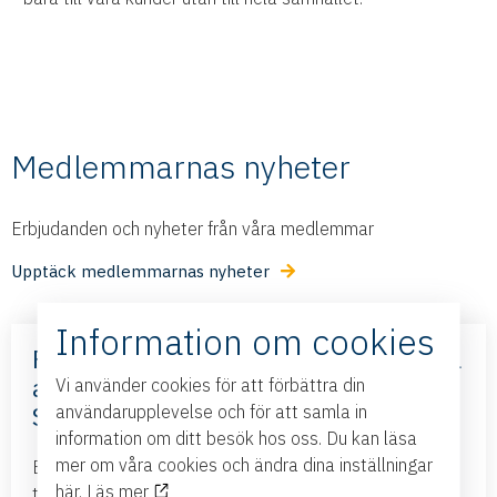
Medlemmarnas nyheter
Erbjudanden och nyheter från våra medlemmar
Upptäck medlemmarnas nyheter
Information om cookies
Frihandelsavtalet med Mercosur – nya
affärsmöjligheter – med Business
Vi använder cookies för att förbättra din
Sweden
användarupplevelse och för att samla in
information om ditt besök hos oss. Du kan läsa
mer om våra cookies och ändra dina inställningar
Business Swedens kontor i Brasilien och Argentina
här.
Läs mer
tillsammans med ambassadören i Brasilien kommer till