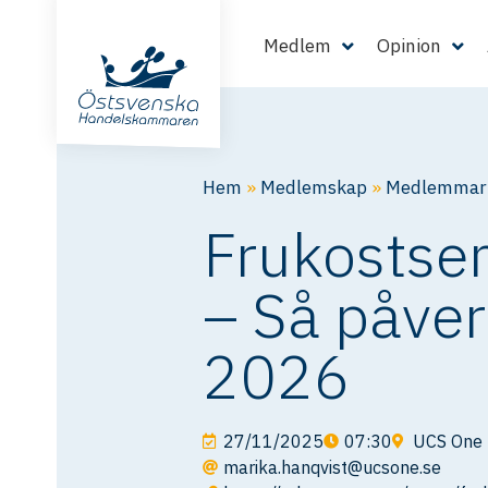
Medlem
Opinion
Hem
»
Medlemskap
»
Medlemmarn
Frukostse
– Så påver
2026
27/11/2025
07:30
UCS One B
marika.hanqvist@ucsone.se