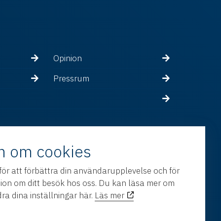
Opinion
Pressrum
n om cookies
för att förbättra din användarupplevelse och för
tion om ditt besök hos oss. Du kan läsa mer om
ra dina inställningar här.
Läs mer