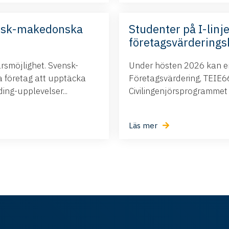
nsk-makedonska
Studenter på I-linje
företagsvärderings
ärsmöjlighet. Svensk-
Under hösten 2026 kan ert
företag att upptäcka
Företagsvärdering, TEIE66,
ng-upplevelser...
Civilingenjörsprogrammet i.
Läs mer