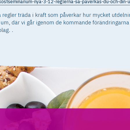
ukostseminarium-nya-3-12-reglerna-sa-paverkas-du-och-din-u
egler träda i kraft som påverkar hur mycket utdelning
ium, där vi går igenom de kommande förändringarna 
lag. .