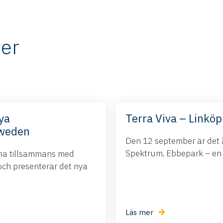
er
ya
Terra Viva – Linköp
Sweden
Den 12 september är det å
Spektrum, Ebbepark – en da
ina tillsammans med
och presenterar det nya
Läs mer