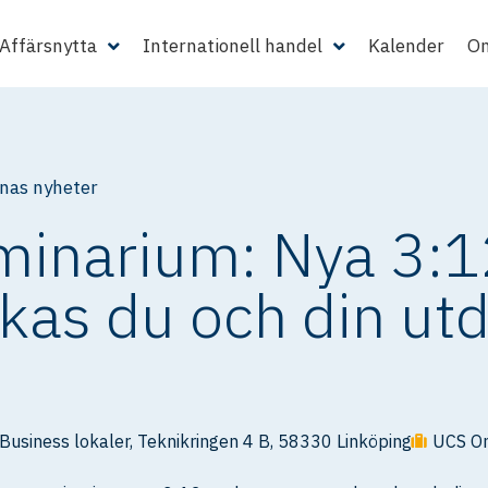
Affärsnytta
Internationell handel
Kalender
Om
as nyheter
minarium: Nya 3:1
kas du och din utd
usiness lokaler, Teknikringen 4 B, 58330 Linköping
UCS On