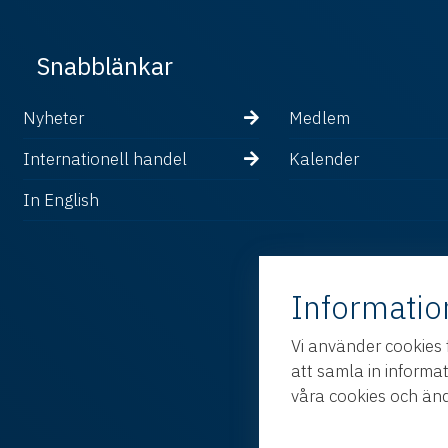
Snabblänkar
Nyheter
Medlem
Internationell handel
Kalender
In English
Informatio
Vi använder cookies 
att samla in informa
våra cookies och änd