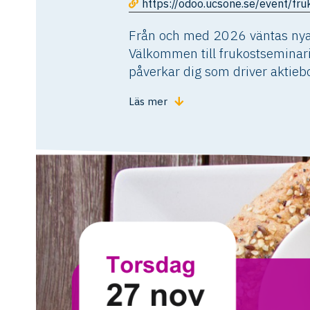
https://odoo.ucsone.se/event/fr
Från och med 2026 väntas nya r
Välkommen till frukostseminar
påverkar dig som driver aktiebo
Läs mer