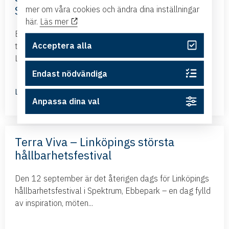
Sweden
mer om våra cookies och ändra dina inställningar
här.
Läs mer
Business Swedens kontor i Brasilien och Argentina
Acceptera alla
tillsammans med ambassadören i Brasilien kommer till
Linköping och presenterar det nya frihandelsavtalet...
Endast nödvändiga
Läs mer
Anpassa dina val
Terra Viva – Linköpings största
hållbarhetsfestival
Den 12 september är det återigen dags för Linköpings
hållbarhetsfestival i Spektrum, Ebbepark – en dag fylld
av inspiration, möten...