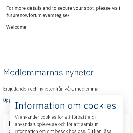
For more details and to secure your spot, please visit
futurenowforum.eventreg.se/
Welcome!
Medlemmarnas nyheter
Erbjudanden och nyheter från våra medlemmar
Upptäck medlemmarnas nyheter
Information om cookies
Vi använder cookies för att förbättra din
Frihandelsavtalet med Mercosur – nya
användarupplevelse och för att samla in
affärsmöjligheter – med Business
information om ditt besök hos oss. Du kan läsa