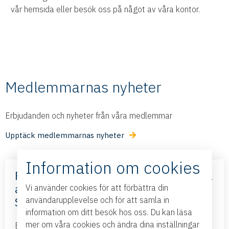
vår hemsida eller besök oss på något av våra kontor.
Medlemmarnas nyheter
Erbjudanden och nyheter från våra medlemmar
Upptäck medlemmarnas nyheter
Information om cookies
Frihandelsavtalet med Mercosur – nya
affärsmöjligheter – med Business
Vi använder cookies för att förbättra din
Sweden
användarupplevelse och för att samla in
information om ditt besök hos oss. Du kan läsa
mer om våra cookies och ändra dina inställningar
Business Swedens kontor i Brasilien och Argentina