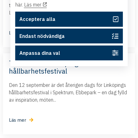
här.
Läs mer
tillsammans med ambassadören i Brasilien kommer till
Linköping och presenterar det nya frihandelsavtalet...
Acceptera alla
Läs mer
Endast nödvändiga
Anpassa dina val
Terra Viva – Linköpings största
hållbarhetsfestival
Den 12 september är det återigen dags för Linköpings
hållbarhetsfestival i Spektrum, Ebbepark – en dag fylld
av inspiration, möten...
Läs mer