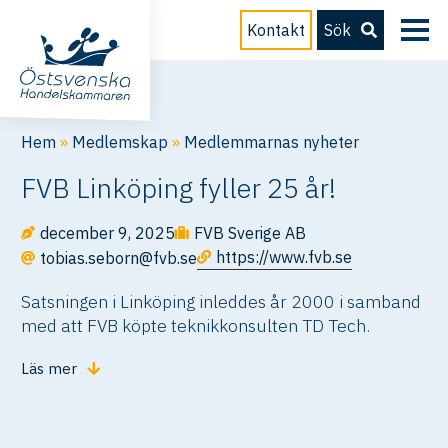
Kontakt
Sök
Hem
»
Medlemskap
»
Medlemmarnas nyheter
FVB Linköping fyller 25 år!
december 9, 2025
FVB Sverige AB
https://www.fvb.se
tobias.seborn@fvb.se
Satsningen i Linköping inleddes år 2000 i samband
med att FVB köpte teknikkonsulten TD Tech.
Läs mer