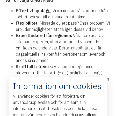
Varför välja Great MBA?
Effektivt upplägg:
Vi minimerar frånvarotiden från
jobbet och ser till att varje minut räknas.
Flexibilitet:
Missade du ett pass? Inga problem! Vi
erbjuder möjligheten att ta igen dessa vid behov.
Expertledare från regionen:
Våra föreläsare är
inte bara experter, utan arbetar aktivt inom de
områden de undervisar. Detta innebär att du får
dagsaktuella insikter från personer som lever och
andas sina ämnen.
Kraftfullt nätverk:
Vi anordnar regelbundna
nätverksträffar för att ge dig möjlighet att bygga
värdefulla kontakter – och vi ser till att de verkligen
Information om cookies
blir av.
Personligt engagemang:
Vi på Great Group är
Vi använder cookies för att förbättra din
engagerade och fokuserade på att skapa en varm
användarupplevelse och för att samla in
och inspirerande atmosfär. Hos oss blir våra
information om ditt besök hos oss. Du kan läsa
deltagare våra vänner, och vi är med dig varje steg
mer om våra cookies och ändra dina inställningar