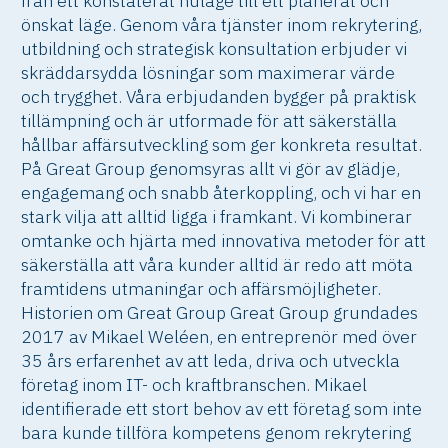
från ett konstaterat nuläge till ett planerat och
önskat läge. Genom våra tjänster inom rekrytering,
utbildning och strategisk konsultation erbjuder vi
skräddarsydda lösningar som maximerar värde
och trygghet. Våra erbjudanden bygger på praktisk
tillämpning och är utformade för att säkerställa
hållbar affärsutveckling som ger konkreta resultat.
På Great Group genomsyras allt vi gör av glädje,
engagemang och snabb återkoppling, och vi har en
stark vilja att alltid ligga i framkant. Vi kombinerar
omtanke och hjärta med innovativa metoder för att
säkerställa att våra kunder alltid är redo att möta
framtidens utmaningar och affärsmöjligheter.
Historien om Great Group Great Group grundades
2017 av Mikael Weléen, en entreprenör med över
35 års erfarenhet av att leda, driva och utveckla
företag inom IT- och kraftbranschen. Mikael
identifierade ett stort behov av ett företag som inte
bara kunde tillföra kompetens genom rekrytering