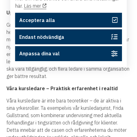
på vägen.
här.
Läs mer
Upplägg
Acceptera alla
Great MBA löper under nio månader, med en
heldagsutbildning varje månad. Detta ger dig tillräckligt
Endast nödvändiga
med tid att balansera din arbetsdag samtidigt som du får
nya insikter och energi över tid. Och med en prislapp på
Anpassa dina val
endast 49 000 kr gör vi det möjligt för fler i din
ledningsgrupp att delta. Vår filosofi är enkel: utbildning
ska vara tillgänglig, och flera ledare i samma organisation
ger bättre resultat.
Våra kursledare – Praktisk erfarenhet i realtid
Våra kursledare är inte bara teoretiker – de är aktiva i
sina yrkesroller. Ta exempelvis vår kursledarjurist, Frida
Gullstrand, som kombinerar undervisning med aktuella
förhandlingar i tingsrätten och rådgivning för klienter.
Detta innebär att de casen och erfarenheterna du möter