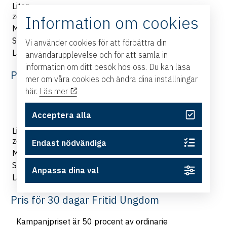
Liten
455 kr
227,50 kr
zon/stadszon
Information om cookies
Mellanzon
539 kr
269,50 kr
Stor zon
637 kr
318,50 kr
Vi använder cookies för att förbättra din
Län
770 kr
385,50 kr
användarupplevelse och för att samla in
information om ditt besök hos oss. Du kan läsa
Pris för 30 dagar färdtjänstbiljett
mer om våra cookies och ändra dina inställningar
här.
Läs mer
Kampanjpriset är 50 procent av ordinarie pris.
Ordinarie
Kampanjpris – 50
Zon
Acceptera alla
pris
procent
Liten
556,50 kr
278, 25 kr
zon/stadszon
Endast nödvändiga
Mellanzon
665 kr
332, 50 kr
Stor zon
798 kr
399 kr
Anpassa dina val
Län
973 kr
486, 50 kr
Pris för 30 dagar Fritid Ungdom
Kampanjpriset är 50 procent av ordinarie