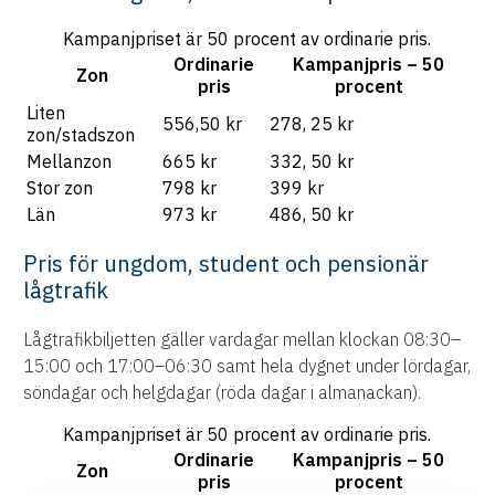
Kampanjpriset är 50 procent av ordinarie pris.
Ordinarie
Kampanjpris – 50
Zon
pris
procent
Liten
556,50 kr
278, 25 kr
zon/stadszon
Mellanzon
665 kr
332, 50 kr
Stor zon
798 kr
399 kr
Län
973 kr
486, 50 kr
Pris för ungdom, student och pensionär
lågtrafik
Lågtrafikbiljetten gäller vardagar mellan klockan 08:30–
15:00 och 17:00–06:30 samt hela dygnet under lördagar,
söndagar och helgdagar (röda dagar i almanackan).
Kampanjpriset är 50 procent av ordinarie pris.
Ordinarie
Kampanjpris – 50
Zon
pris
procent