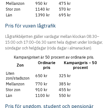
Mellanzon
950 kr
475 kr
Stor zon
1140 kr
570 kr
Län
1390 kr
695 kr
Pris för vuxen lågtrafik
Lågrafikbiljetten gäller vardagar mellan klockan 08:30–
15:00 och 17:00–06:30 samt hela dygnet under lördagar,
söndagar och helgdagar (röda dagar i almanackan).
Kampanjpriset är 50 procent av ordinarie pris.
Ordinarie
Kampanjpris – 50
Zon
pris
procent
Liten
650 kr
325 kr
zon/stadszon
Mellanzon
770 kr
385 kr
Stor zon
910 kr
455 kr
Län
1100 kr
550 kr
Pris för ungdom, student och pensionär