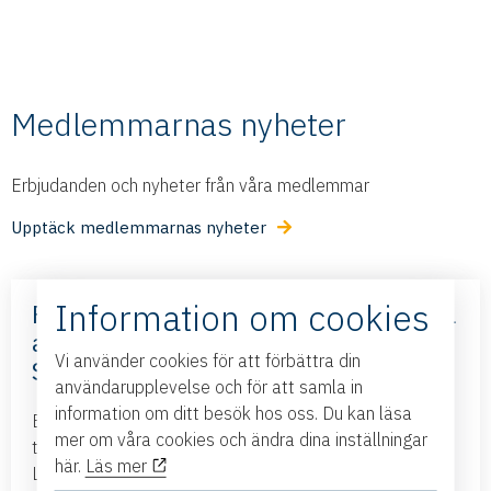
Medlemmarnas nyheter
Erbjudanden och nyheter från våra medlemmar
Upptäck medlemmarnas nyheter
Information om cookies
Frihandelsavtalet med Mercosur – nya
affärsmöjligheter – med Business
Vi använder cookies för att förbättra din
Sweden
användarupplevelse och för att samla in
information om ditt besök hos oss. Du kan läsa
Business Swedens kontor i Brasilien och Argentina
mer om våra cookies och ändra dina inställningar
tillsammans med ambassadören i Brasilien kommer till
här.
Läs mer
Linköping och presenterar det nya frihandelsavtalet...