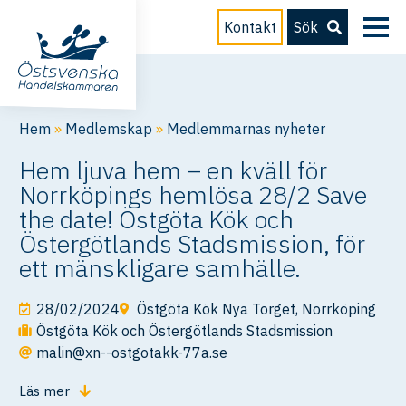
Kontakt
Sök
Hem
»
Medlemskap
»
Medlemmarnas nyheter
Hem ljuva hem – en kväll för
Norrköpings hemlösa 28/2 Save
the date! Östgöta Kök och
Östergötlands Stadsmission, för
ett mänskligare samhälle.
28/02/2024
Östgöta Kök Nya Torget, Norrköping
Östgöta Kök och Östergötlands Stadsmission
malin@xn--ostgotakk-77a.se
Läs mer