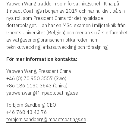
Yaowen Wang trädde in som försäljningschef i Kina på
Impact Coatings i början av 2019 och har nu klivit på sin
nya roll som President China för det nybildade
dotterbolaget. Han har en MSc. examen i miljöteknik från
Ghents Universitet (Belgien) och mer än sju års erfarenhet
av vätgasenergibranschen i olika roller inom
teknikutveckling, affärsutveckling och försäljning.
För mer information kontakta:
Yaowen Wang, President China
+46 (0) 70 950 3557 (Swe)
+86 186 1130 3643 (China)
yaowen.wang@impactcoatings.se
Torbjörn Sandberg, CEO
+46 768 43 43 76
torbjorn.sandberg@impactcoatings.se