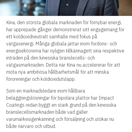
Kina, den största globala marknaden för förnybar energi,
har upprepade gånger demonstrerat sitt engagemang för
ett koldioxidneutralt samhälle med fokus på
vätgasenergi. Många globala jättar inom fordons- och
energisektorerna har nyligen tillkännagett sina respektive
inträden på den kinesiska bränslecells- och
vätgasmarknaden. Detta när Kina nu accelererar för att
möta nya ambitiösa hållbarhetsmål för att minska
föroreningar och koldioxidutsläpp.
Som en marknadsledare inom hållbara
beläggningslösningar för bipolära plattor har Impact
Coatings redan byggt en stark grund på den kinesiska
bränslecellsmarknaden både vad gäller
varumärkesigenkänning och försäljning och utökar nu
både närvaro och utbud.