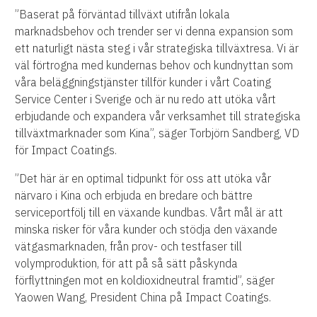
”Baserat på förväntad tillväxt utifrån lokala
marknadsbehov och trender ser vi denna expansion som
ett naturligt nästa steg i vår strategiska tillväxtresa. Vi är
väl förtrogna med kundernas behov och kundnyttan som
våra beläggningstjänster tillför kunder i vårt Coating
Service Center i Sverige och är nu redo att utöka vårt
erbjudande och expandera vår verksamhet till strategiska
tillväxtmarknader som Kina”, säger Torbjörn Sandberg, VD
för Impact Coatings.
”Det här är en optimal tidpunkt för oss att utöka vår
närvaro i Kina och erbjuda en bredare och bättre
serviceportfölj till en växande kundbas. Vårt mål är att
minska risker för våra kunder och stödja den växande
vätgasmarknaden, från prov- och testfaser till
volymproduktion, för att på så sätt påskynda
förflyttningen mot en koldioxidneutral framtid”, säger
Yaowen Wang, President China på Impact Coatings.