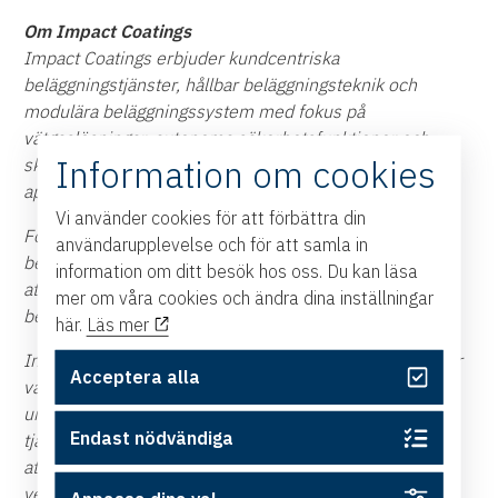
Om Impact Coatings
Impact Coatings erbjuder kundcentriska
beläggningstjänster, hållbar beläggningsteknik och
modulära beläggningssystem med fokus på
vätgaslösningar, autonoma säkerhetsfunktioner och
Information om cookies
skräddarsydda beläggningslösningar för specialiserade
applikationer.
Vi använder cookies för att förbättra din
Företaget använder vakuumbaserade
användarupplevelse och för att samla in
beläggningsmetoder – rena och hållbara processer för
information om ditt besök hos oss. Du kan läsa
att applicera tunna lager av metaller eller keramiska
mer om våra cookies och ändra dina inställningar
beläggningar som förbättrar prestanda och hållbarhet.
här.
Läs mer
Impact Coatings marknadsför beläggningssystem under
Acceptera alla
varumärket INLINECOATER™ och beläggningsmaterial
under varumärket MAXPHASE™. Bolagets
Endast nödvändiga
tjänstemodeller och system är flexibla och skalbara för
att matcha de snabbväxande marknader som bolaget
verkar inom.