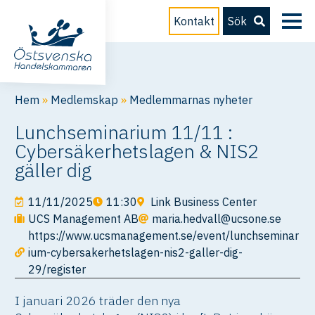
Kontakt
Sök
Hem
»
Medlemskap
»
Medlemmarnas nyheter
Lunchseminarium 11/11 :
Cybersäkerhetslagen & NIS2
gäller dig
11/11/2025
11:30
Link Business Center
UCS Management AB
maria.hedvall@ucsone.se
https://www.ucsmanagement.se/event/lunchseminar
ium-cybersakerhetslagen-nis2-galler-dig-
29/register
I januari 2026 träder den nya