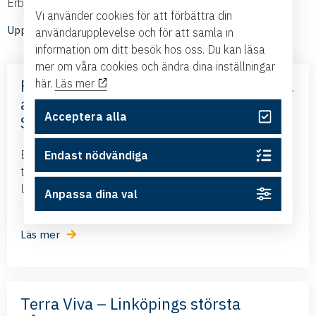
Erbjudanden och nyheter från våra medlemmar
Vi använder cookies för att förbättra din
Upptäck medlemmarnas nyheter
användarupplevelse och för att samla in
information om ditt besök hos oss. Du kan läsa
mer om våra cookies och ändra dina inställningar
Frihandelsavtalet med Mercosur – nya
här.
Läs mer
affärsmöjligheter – med Business
Acceptera alla
Sweden
Business Swedens kontor i Brasilien och Argentina
Endast nödvändiga
tillsammans med ambassadören i Brasilien kommer till
Linköping och presenterar det nya frihandelsavtalet...
Anpassa dina val
Läs mer
Terra Viva – Linköpings största