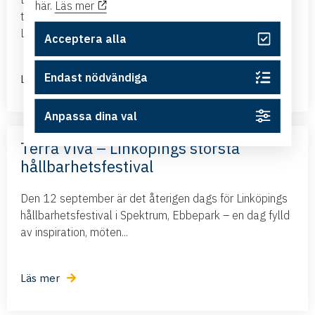
här.
Läs mer
tillsammans med ambassadören i Brasilien kommer till
Linköping och presenterar det nya frihandelsavtalet...
Acceptera alla
Endast nödvändiga
Läs mer
Anpassa dina val
Terra Viva – Linköpings största
hållbarhetsfestival
Den 12 september är det återigen dags för Linköpings
hållbarhetsfestival i Spektrum, Ebbepark – en dag fylld
av inspiration, möten...
Läs mer