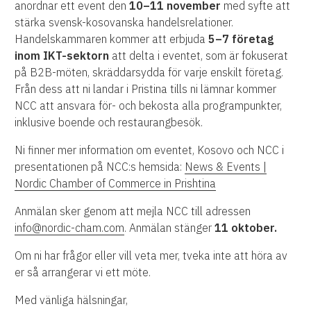
anordnar ett event den
10–11 november
med syfte att
stärka svensk-kosovanska handelsrelationer.
Handelskammaren kommer att erbjuda
5–7 företag
inom IKT-sektorn
att delta i eventet, som är fokuserat
på B2B-möten, skräddarsydda för varje enskilt företag.
Från dess att ni landar i Pristina tills ni lämnar kommer
NCC att ansvara för- och bekosta alla programpunkter,
inklusive boende och restaurangbesök.
Ni finner mer information om eventet, Kosovo och NCC i
presentationen på NCC:s hemsida:
News & Events |
Nordic Chamber of Commerce in Prishtina
Anmälan sker genom att mejla NCC till adressen
info@nordic-cham.com
. Anmälan stänger
11 oktober.
Om ni har frågor eller vill veta mer, tveka inte att höra av
er så arrangerar vi ett möte.
Med vänliga hälsningar,