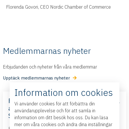
Florenda Govori, CEO Nordic Chamber of Commerce
Medlemmarnas nyheter
Erbjudanden och nyheter från våra medlemmar
Upptäck medlemmarnas nyheter
Information om cookies
Frihandelsavtalet med Mercosur – nya
Vi använder cookies för att förbättra din
affärsmöjligheter – med Business
användarupplevelse och för att samla in
Sweden
information om ditt besök hos oss. Du kan läsa
mer om våra cookies och ändra dina inställningar
Business Swedens kontor i Brasilien och Argentina