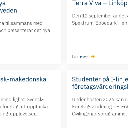
ya
Terra Viva – Linköp
Sweden
Den 12 september är det å
Spektrum, Ebbepark – en da
ina tillsammans med
och presenterar det nya
Läs mer
nsk-makedonska
Studenter på I-linje
företagsvärderings
ärsmöjlighet. Svensk-
Under hösten 2026 kan ert
företag att upptäcka
Företagsvärdering, TEIE66,
ng-upplevelser...
Civilingenjörsprogrammet i.