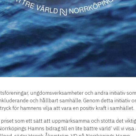
rottsföreningar, ungdomsverksamheter och andra initiativ s
 inkluderande och hållbart samhälle. Genom detta initiati
ttryck för hamnens vilja att vara en positiv kraft i samhället.
är priset som ett sätt att uppmärksamma och stötta det vikt
orrköpings Hamns bidrag till en lite bättre värld’ vill vi vis
killnad, säger Henrik Åkerström, VD på Norrköpings Hamn.