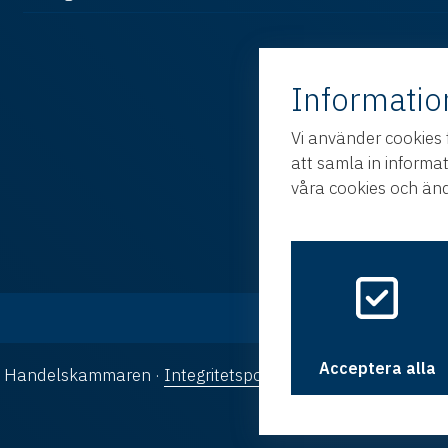
Informatio
Vi använder cookies 
att samla in informa
våra cookies och änd
Acceptera alla
ka Handelskammaren ·
Integritetspolicy
·
Cookies
· Design oc