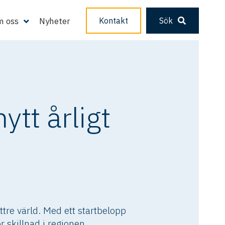
 oss
Nyheter
Kontakt
Sök
tt årligt
ttre värld. Med ett startbelopp
r skillnad i regionen.