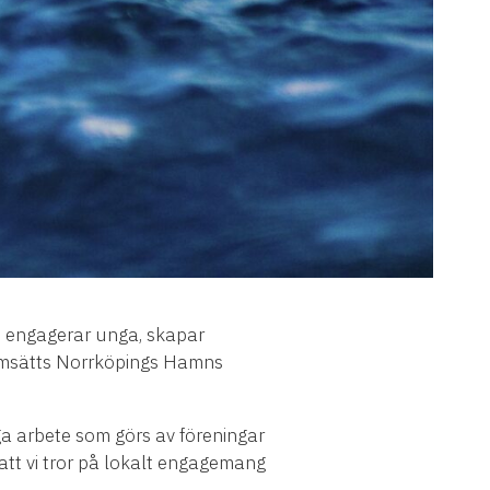
om engagerar unga, skapar
v omsätts Norrköpings Hamns
iga arbete som görs av föreningar
a att vi tror på lokalt engagemang