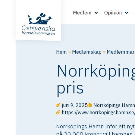
Medlem
Opinion
Hem
»
Medlemskap
»
Medlemmarn
Norrköping
pris
juni 9, 2025
Norrköpings Hamn
https://www.norrkopingshamn.se/n
Norrköpings Hamn inför ett nytt
på 30 000 kronor vill hamnen st