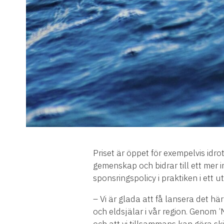
Priset är öppet för exempelvis id
gemenskap och bidrar till ett mer
sponsringspolicy i praktiken i ett u
– Vi är glada att få lansera det h
och eldsjälar i vår region. Genom ’N
och att vi tillsammans kan göra s