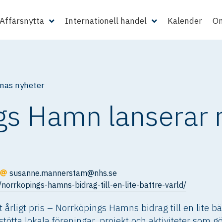
Affärsnytta
Internationell handel
Kalender
Om
as nyheter
s Hamn lanserar ny
susanne.mannerstam@nhs.se
orrkopings-hamns-bidrag-till-en-lite-battre-varld/
 årligt pris – Norrköpings Hamns bidrag till en lite bä
ötta lokala föreningar, projekt och aktiviteter som gö