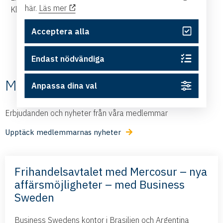
här.
Läs mer
Klostergatan 19, 2 tr.
Acceptera alla
Endast nödvändiga
Medlemmarnas nyheter
Anpassa dina val
Erbjudanden och nyheter från våra medlemmar
Upptäck medlemmarnas nyheter
Frihandelsavtalet med Mercosur – nya
affärsmöjligheter – med Business
Sweden
Business Swedens kontor i Brasilien och Argentina