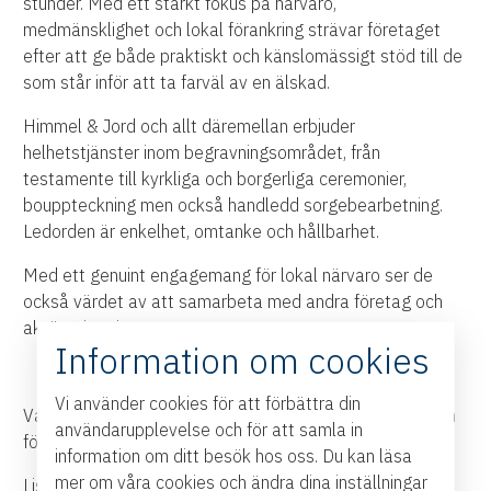
stunder. Med ett starkt fokus på närvaro,
medmänsklighet och lokal förankring strävar företaget
efter att ge både praktiskt och känslomässigt stöd till de
som står inför att ta farväl av en älskad.
Himmel & Jord och allt däremellan erbjuder
helhetstjänster inom begravningsområdet, från
testamente till kyrkliga och borgerliga ceremonier,
bouppteckning men också handledd sorgebearbetning.
Ledorden är enkelhet, omtanke och hållbarhet.
Med ett genuint engagemang för lokal närvaro ser de
också värdet av att samarbeta med andra företag och
aktörer i regionen.
Information om cookies
Vi använder cookies för att förbättra din
Varmt välkommen till Himmel & Jord och allt däremellan
användarupplevelse och för att samla in
för att prata om allt inför, under och efter en begravning.
information om ditt besök hos oss. Du kan läsa
mer om våra cookies och ändra dina inställningar
Liselotte nås på 076-126 05 84 och finns på