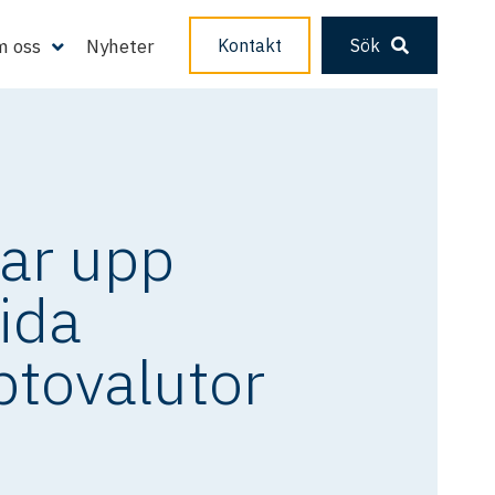
 oss
Nyheter
Kontakt
Sök
tar upp
rida
ptovalutor