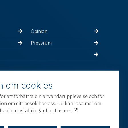
Opinion
Pressrum
n om cookies
för att förbättra din användarupplevelse och för
tion om ditt besök hos oss. Du kan läsa mer om
ra dina inställningar här.
Läs mer