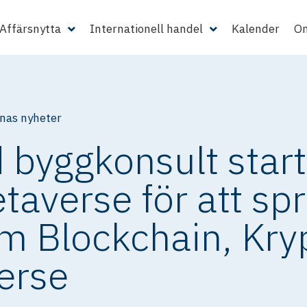
Affärsnytta
Internationell handel
Kalender
Om
as nyheter
d byggkonsult star
taverse för att sp
m Blockchain, Kry
erse