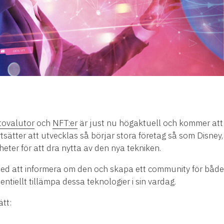
tovalutor
och
NFT:er
är just nu högaktuell och kommer att 
tsätter att utvecklas så börjar stora företag så som Disne
er för att dra nytta av den nya tekniken.
ra med att informera om den och skapa ett community för båd
entiellt tillämpa dessa teknologier i sin vardag.
ätt: