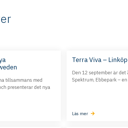
er
ya
Terra Viva – Linköp
Sweden
Den 12 september är det å
Spektrum, Ebbepark – en da
ina tillsammans med
och presenterar det nya
Läs mer