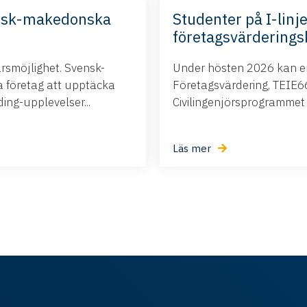
nsk-makedonska
Studenter på I-linje
företagsvärderings
ärsmöjlighet. Svensk-
Under hösten 2026 kan ert
företag att upptäcka
Företagsvärdering, TEIE66,
ng-upplevelser...
Civilingenjörsprogrammet i.
Läs mer