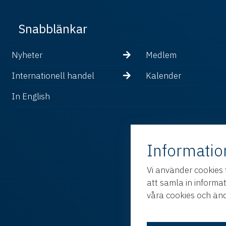
Snabblänkar
Nyheter
Medlem
Internationell handel
Kalender
In English
Informatio
Vi använder cookies 
att samla in informa
våra cookies och änd