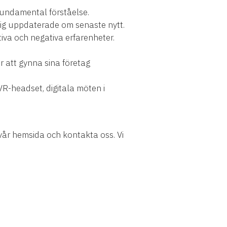
fundamental förståelse.
 sig uppdaterade om senaste nytt.
tiva och negativa erfarenheter.
r att gynna sina företag
VR-headset, digitala möten i
a vår hemsida och kontakta oss. Vi