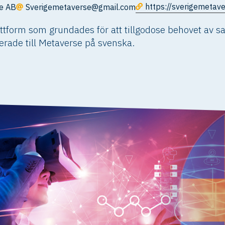
https://sverigemetave
e AB
Sverigemetaverse@gmail.com
ttform som grundades för att tillgodose behovet av s
erade till Metaverse på svenska.