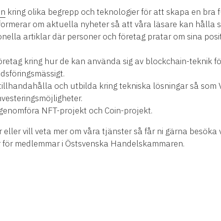
on
kring olika begrepp och teknologier för att skapa en bra 
informerar om aktuella nyheter så att våra läsare kan hålla
nella artiklar där personer och företag pratar om sina posi
öretag kring hur de kan använda sig av blockchain-teknik fö
sföringsmässigt.
tillhandahålla och utbilda kring tekniska lösningar så som 
nvesteringsmöjligheter.
 genomföra NFT-projekt och Coin-projekt.
er eller vill veta mer om våra tjänster så får ni gärna besök
er för medlemmar i Östsvenska Handelskammaren.