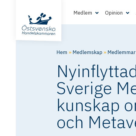
Medlem
Opinion
Hem
»
Medlemskap
»
Medlemmarn
Nyinflytta
Sverige Me
kunskap o
och Metav