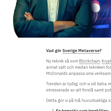
Vad gör
Sverige Metaverse
?
Ny teknik så som
Blockchain
,
Kryp
annat sätt och medan tekniken for
McDonalds anpassa sina verksamhet
Trenden är tydlig, och vi vill bid
intresserade av att förstå samt pot
Detta gör vi på två huvudsakliga s
En
hemsida
som innehåller: