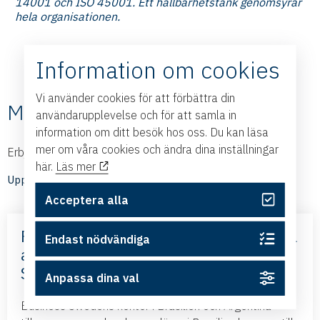
14001 och ISO 45001. Ett hållbarhetstänk genomsyrar
hela organisationen.
Information om cookies
Vi använder cookies för att förbättra din
Medlemmarnas nyheter
användarupplevelse och för att samla in
information om ditt besök hos oss. Du kan läsa
mer om våra cookies och ändra dina inställningar
Erbjudanden och nyheter från våra medlemmar
här.
Läs mer
Upptäck medlemmarnas nyheter
Acceptera alla
Frihandelsavtalet med Mercosur – nya
Endast nödvändiga
affärsmöjligheter – med Business
Sweden
Anpassa dina val
Business Swedens kontor i Brasilien och Argentina