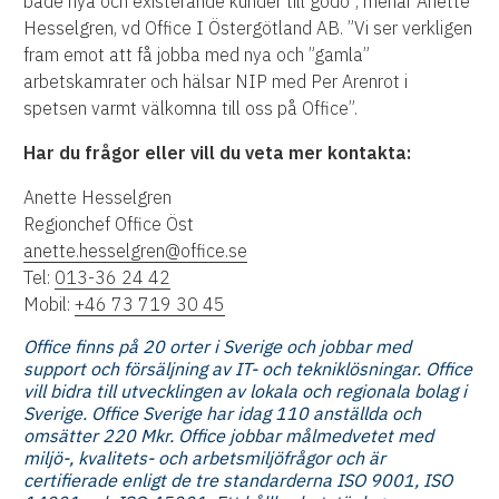
både nya och existerande kunder till godo”, menar Anette
Hesselgren, vd Office I Östergötland AB. ”Vi ser verkligen
fram emot att få jobba med nya och ”gamla”
arbetskamrater och hälsar NIP med Per Arenrot i
spetsen varmt välkomna till oss på Office”.
Har du frågor eller vill du veta mer kontakta:
Anette Hesselgren
Regionchef Office Öst
anette.hesselgren@office.se
Tel:
013-36 24 42
Mobil:
+46 73 719 30 45
Office finns på 20 orter i Sverige och jobbar med
support och försäljning av IT- och tekniklösningar. Office
vill bidra till utvecklingen av lokala och regionala bolag i
Sverige. Office Sverige har idag 110 anställda och
omsätter 220 Mkr. Office jobbar målmedvetet med
miljö-, kvalitets- och arbetsmiljöfrågor och är
certifierade enligt de tre standarderna ISO 9001, ISO