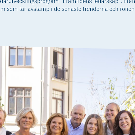
ledarutvecklingsprogram ”Framtidens ledarskap”. Fra
am som tar avstamp i de senaste trenderna och rönen