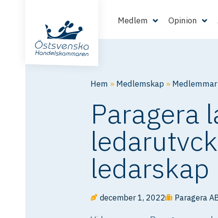
Medlem
Opinion
Hem
»
Medlemskap
»
Medlemmarn
Paragera l
ledarutvc
ledarskap
december 1, 2022
Paragera A