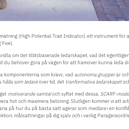
ning (High Potential Trait Indicator), ett instrument för at
 Five).
dla om det tillitsbaserade ledarskapet, vad det egentligen
d du behöver göra på vägen för att framöver kunna leda din 
lika komponenterna som krävs; vad
autonoma grupper
är och
a
hålla som ledare
över tid, det
tranformativa ledarskapet
och
yget
motiverande samtal
och syftet med dessa,
SCARF-mode
mera hot och maximera belöning. Slutligen kommer vi att a
äna på hur du på bästa sätt agerar som
medlare
i en konfl
ktion, målsättningar på dig själv och i vanlig Parageraordni