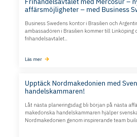
Frihandelsavtalet med Mercosur – n
affärsmöjligheter – med Business 
Business Swedens kontor i Brasilien och Argent
ambassadören i Brasilien kommer till Linköping 
frihandelsavtalet...
Läs mer
Upptäck Nordmakedonien med Sve
handelskammaren!
Låt nästa planeringsdag bli början på nästa aff
makedonska handelskammaren hjälper svenska 
Nordmakedonien genom inspirerande team buildi