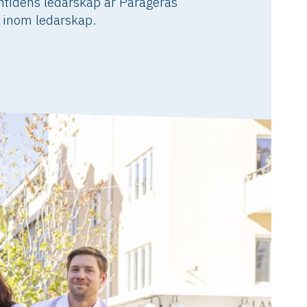
mtidens ledarskap är Parageras
 inom ledarskap.