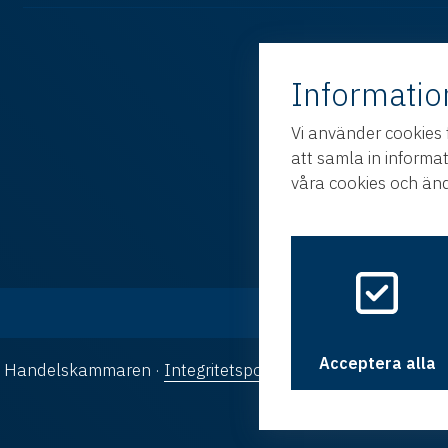
Informatio
Vi använder cookies 
att samla in informa
våra cookies och änd
Acceptera alla
ka Handelskammaren ·
Integritetspolicy
·
Cookies
· Design oc