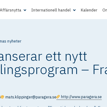
Affärsnytta
Internationell handel
Kalender
Om
as nyheter
anserar ett nytt
klingsprogram – F
http://www.paragera.se
B
mats.klippinger@paragera.se