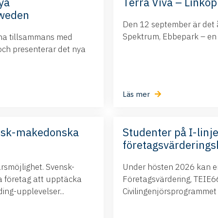
ya
Terra Viva – Linköp
Sweden
Den 12 september är det å
Spektrum, Ebbepark – en da
ina tillsammans med
och presenterar det nya
Läs mer
nsk-makedonska
Studenter på I-linje
företagsvärderings
ärsmöjlighet. Svensk-
Under hösten 2026 kan ert
företag att upptäcka
Företagsvärdering, TEIE66,
ng-upplevelser...
Civilingenjörsprogrammet i.