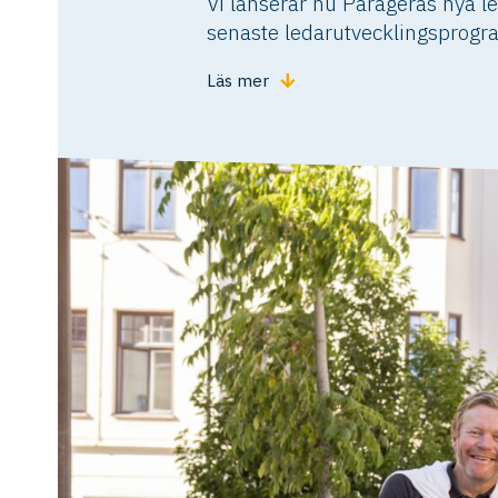
Vi lanserar nu Parageras nya 
senaste ledarutvecklingsprogr
Läs mer