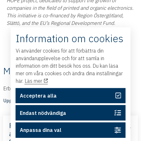
HOPE project, dedicated to support the growth of
companies in the field of printed and organic electronics.
This initiative is co-financed by Region Östergötland,
Slättö, and the EU’s Regional Development Fund.
Information om cookies
Vi använder cookies för att förbättra din
användarupplevelse och för att samla in
information om ditt besök hos oss. Du kan läsa
Medlemmarnas nyheter
mer om våra cookies och ändra dina inställningar
här.
Läs mer
Erbjudanden och nyheter från våra medlemmar
Acceptera alla
Upptäck medlemmarnas nyheter
Endast nödvändiga
Frihandelsavtalet med Mercosur – nya
Anpassa dina val
affärsmöjligheter – med Business