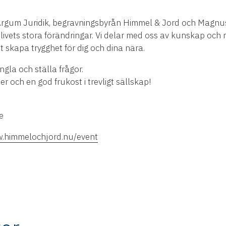
gum Juridik, begravningsbyrån Himmel & Jord och Magnus
r livets stora förändringar. Vi delar med oss av kunskap och 
tt skapa trygghet för dig och dina nära.
ngla och ställa frågor.
r och en god frukost i trevligt sällskap!
e
w.himmelochjord.nu/event