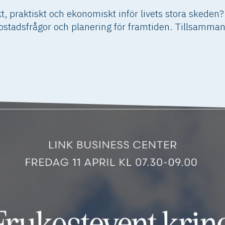
t, praktiskt och ekonomiskt inför livets stora skeden?
 bostadsfrågor och planering för framtiden. Tillsamman