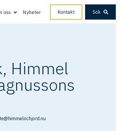
 oss
Nyheter
Kontakt
Sök
k, Himmel
Magnussons
tte@himmelochjord.nu