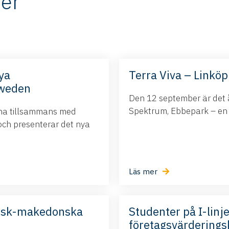
er
ya
Terra Viva – Linköp
Sweden
Den 12 september är det å
Spektrum, Ebbepark – en da
ina tillsammans med
och presenterar det nya
Läs mer
nsk-makedonska
Studenter på I-linje
företagsvärderings