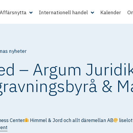
Affärsnytta
Internationell handel
Kalender
Om
as nyheter
ed – Argum Juridi
gravningsbyrå & 
ness Center
Himmel & Jord och allt däremellan AB
liselo
vent