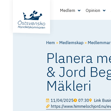
Medlem
Opinion
Hem
»
Medlemskap
»
Medlemmarn
Planera m
& Jord Be
Mäkleri
11/04/2025
07:30
Link Busi
https://www.himmelochjord.nu/e