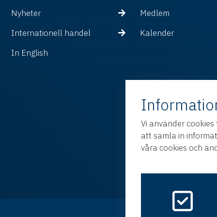
Nyheter
Medlem
Internationell handel
Kalender
In English
Informatio
Vi använder cookies 
att samla in informa
våra cookies och änd