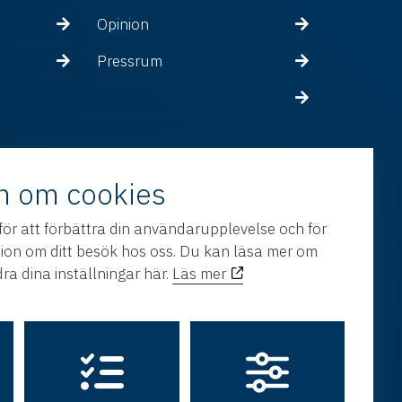
Opinion
Pressrum
n om cookies
för att förbättra din användarupplevelse och för
tion om ditt besök hos oss. Du kan läsa mer om
ra dina inställningar här.
Läs mer