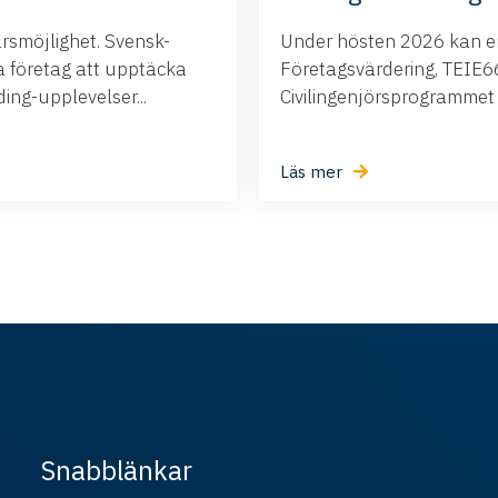
ärsmöjlighet. Svensk-
Under hösten 2026 kan ert
företag att upptäcka
Företagsvärdering, TEIE66,
ng-upplevelser...
Civilingenjörsprogrammet i.
Läs mer
Snabblänkar