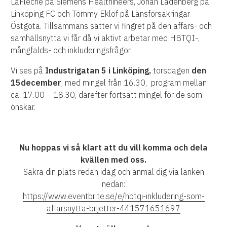
LaFleche på Siemens Healthineers, Johan Ladenberg på
Linköping FC och Tommy Eklöf på Länsförsäkringar
Östgöta. Tillsammans sätter vi fingret på den affärs- och
samhällsnytta vi får då vi aktivt arbetar med HBTQI-,
mångfalds- och inkluderingsfrågor.
Vi ses på
Industrigatan 5 i Linköping,
torsdagen
den
15december
, med mingel från 16.30, program mellan
ca. 17.00 – 18.30, därefter fortsatt mingel för de som
önskar.
Nu hoppas vi så klart att du vill komma och dela
kvällen med oss.
Säkra din plats redan idag och anmäl dig via länken
nedan:
https://www.eventbrite.se/e/hbtqi-inkludering-som-
affarsnytta-biljetter-441571651697