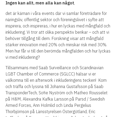
Ingen kan allt, men alla kan något
,
det är kärnan i våra events där vi samlar företrädare för
näringsliv, offentlig sektor och föreningslivet i syfte att
inspirera, och inspireras, i hur en lyckas med mångfald och
inkludering. Vi tror att olika perspektiv berikar – och att vi
behöver tillgång till dem. Forskning visar att mångfald
stärker innovation med 20% och minskar risk med 30%.
Men hur får vi till den berömda mångfalden och hur lyckas
vi med inkludering?
Tillsammans med Saab Surveillance och Scandinavian
LGBT Chamber of Commerce (SGLCC) hälsar vi er
välkomna till en afterwork i inkluderingens tecken! Kom
och träffa och lyssna till Johanna Gustafsson på Saab
TransponderTech, Sofie Nyström och Matheo Rousselet
på H&M, Alexandra Kafka Larsson på Parsd / Swedish
Armed Forces, Ann Holmlid och Linda Pergelius
Thorbjörnson på Länsstyrelsen Östergötland, Eric