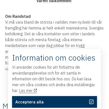
Varmt välkommen!
Om Randstad
Vi må vara bland de största i världen, men nyckeln till vår
framgång här hemma är helt enkelt människorna. Sveriges
befolkning. Det är våra kontakter som sitter i landets
både största och minsta företag, våra interna
medarbetare som varje dag jobbar för en trygg
arbetsmarknad med jämställdhet och mångfald, och inte
Information om cookies
minst våra konsulter och kandidater som har erfarenhet
från alla olika yrkesområden, branscher och delar av
Vi använder cookies för att förbättra din
världen.
användarupplevelse och för att samla in
information om ditt besök hos oss. Du kan läsa
mer om våra cookies och ändra dina inställningar
här.
Läs mer
Acceptera alla
Medlemmarnas nyheter