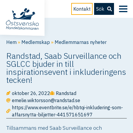
Kontakt
Sök
Hem
»
Medlemskap
»
Medlemmarnas nyheter
Randstad, Saab Surveillance och
SGLCC bjuder in till
inspirationsevent i inkluderingens
tecken!
oktober 26, 2022
Randstad
emelie.wiktorsson@randstad.se
https://www.eventbrite.se/e/hbtqi-inkludering-som-
affarsnytta-biljetter-441571651697
Tillsammans med Saab Surveillance och