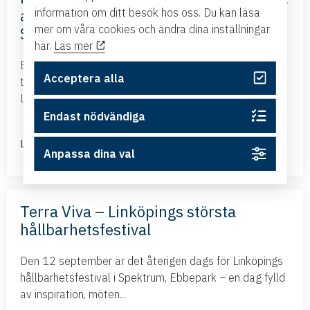
information om ditt besök hos oss. Du kan läsa
affärsmöjligheter – med Business
mer om våra cookies och ändra dina inställningar
Sweden
här.
Läs mer
Business Swedens kontor i Brasilien och Argentina
Acceptera alla
tillsammans med ambassadören i Brasilien kommer till
Linköping och presenterar det nya frihandelsavtalet...
Endast nödvändiga
Läs mer
Anpassa dina val
Terra Viva – Linköpings största
hållbarhetsfestival
Den 12 september är det återigen dags för Linköpings
hållbarhetsfestival i Spektrum, Ebbepark – en dag fylld
av inspiration, möten...