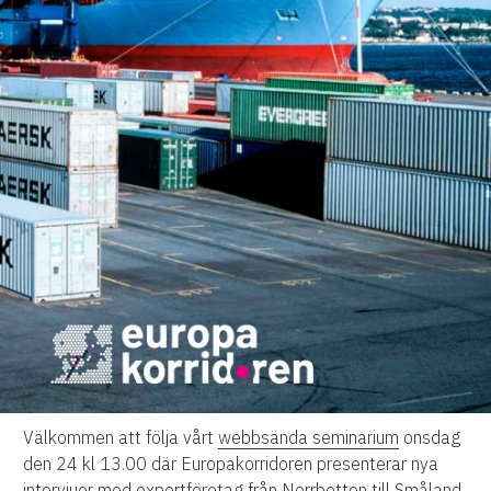
Välkommen att följa vårt
webbsända seminarium
onsdag
den 24 kl 13.00 där Europakorridoren presenterar nya
intervjuer med exportföretag från Norrbotten till Småland.