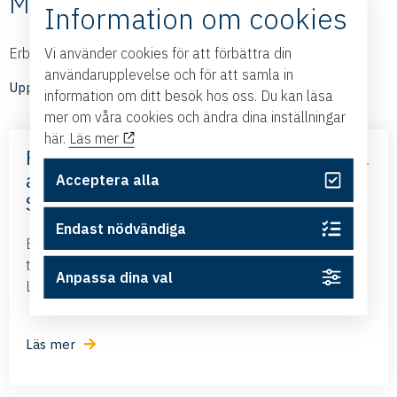
Medlemmarnas nyheter
Information om cookies
Vi använder cookies för att förbättra din
Erbjudanden och nyheter från våra medlemmar
användarupplevelse och för att samla in
Upptäck medlemmarnas nyheter
information om ditt besök hos oss. Du kan läsa
mer om våra cookies och ändra dina inställningar
här.
Läs mer
Frihandelsavtalet med Mercosur – nya
affärsmöjligheter – med Business
Acceptera alla
Sweden
Endast nödvändiga
Business Swedens kontor i Brasilien och Argentina
tillsammans med ambassadören i Brasilien kommer till
Anpassa dina val
Linköping och presenterar det nya frihandelsavtalet...
Läs mer