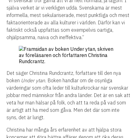
”Vi svenskar tror gärna att vi är helt normala, ja lagom. I
själva verket är vi verkligen udda. Svenskarna är mest
informella, mest sekulariserade, mest punktliga och mest
faktaorienterade av alla kulturer i världen. Därför kan vi
faktiskt också uppfattas som exempelvis oartiga,
ohjälpsamma, naiva och ineffektiva.”
Det säger Christina Rundcrantz, författare till den nya
boken
Under ytan.
Boken handlar om de osynliga
värderingar som ofta leder till kulturkrockar när svenskar
jobbar med människor från andra länder. Det är en sak att
veta hur man hälsar på folk, och att ta reda på vad som
är artigt att ha med som gåva. Men det där som inte
syns, det är lurigt.
Christina har många års erfarenhet av att hjälpa stora
koncerner att göra bättre affärer genom att öka deras