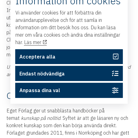
Information om cookies
Christina Rundcrantz jobbar som Senior Consultant
Intercultural Leadership på BBi Communication. Hon
Vi använder cookies för att förbättra din
utbildar sedan över tjugo år tillbaka stora företag och
användarupplevelse och för att samla in
koncerner i interkulturell kommunikation, där fokus ligger
information om ditt besök hos oss. Du kan läsa
på att bygga tillit i internationella team och affärer.
mer om våra cookies och ändra dina inställningar
Christina håller ofta workshoppar för svenskar som ska
här.
Läs mer
jobba utomlands, och för utländska chefer eller
medarbetare som ska jobba i Sverige.
Acceptera alla
Under ytan – varför det gnisslar när svenskar jobbar med
Endast nödvändiga
andra kulturer
är hennes första bok.
Anpassa dina val
Om förlaget
Eget Förlag ger ut snabblästa handböcker på
temat
kunskap på nolltid
. Syftet är att ge läsaren ny och
konkret kunskap som den kan börja använda direkt.
Förlaget grundades 2011, finns i Norrköping och har gett