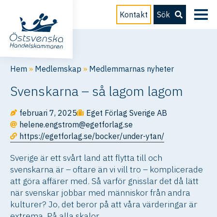
Kontakt
Sök
Hem
»
Medlemskap
»
Medlemmarnas nyheter
Svenskarna – så lagom lagom
februari 7, 2025
Eget Förlag Sverige AB
helene.engstrom@egetforlag.se
https://egetforlag.se/bocker/under-ytan/
Sverige är ett svårt land att flytta till och
svenskarna är – oftare än vi vill tro – komplicerade
att göra affärer med. Så varför gnisslar det då lätt
när svenskar jobbar med människor från andra
kulturer? Jo, det beror på att våra värderingar är
extrema. På alla skalor.