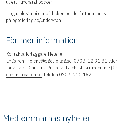
ut ett hundratal böcker.
Högupplösta bilder på boken och författaren finns
på
egetforlag.se/underytan
.
För mer information
Kontakta förläggare Helene
Engström,
helene@egetforlag.se
, 0708–12 91 81 eller
författaren Christina Rundcrantz,
christina.rundcrantz@cr-
communication.se
, telefon 0707–222 162.
Medlemmarnas nyheter