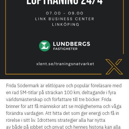
Frida Södermark är elitlöpare och populär föreläsare med
en rad SM-titlar på sträckan 100 km, deltagande i fyra
världsmästerskap och författare till tre böcker. Frida
brinner för att få människor att se möjligheterna och våga
förändra vardagen. Att hitta det som ger energi och få in
rörelse i sitt liv. Idrottens strategier alla har nytta
av både på jobbet och privat och hennes historia kan alla