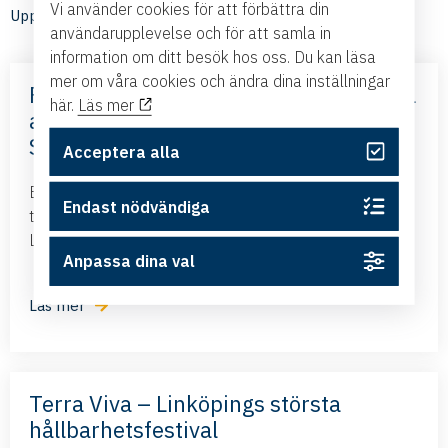
Vi använder cookies för att förbättra din
Upptäck medlemmarnas nyheter
användarupplevelse och för att samla in
information om ditt besök hos oss. Du kan läsa
mer om våra cookies och ändra dina inställningar
Frihandelsavtalet med Mercosur – nya
här.
Läs mer
affärsmöjligheter – med Business
Sweden
Acceptera alla
Business Swedens kontor i Brasilien och Argentina
Endast nödvändiga
tillsammans med ambassadören i Brasilien kommer till
Linköping och presenterar det nya frihandelsavtalet...
Anpassa dina val
Läs mer
Terra Viva – Linköpings största
hållbarhetsfestival