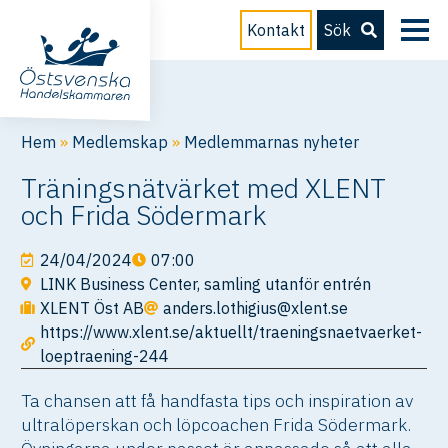
Kontakt
Sök
Hem
»
Medlemskap
»
Medlemmarnas nyheter
Träningsnätvärket med XLENT
och Frida Södermark
24/04/2024
07:00
LINK Business Center, samling utanför entrén
XLENT Öst AB
anders.lothigius@xlent.se
https://www.xlent.se/aktuellt/traeningsnaetvaerket-
loeptraening-244
Ta chansen att få handfasta tips och inspiration av
ultralöperskan och löpcoachen Frida Södermark.