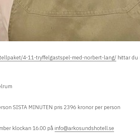
tellpaket/4-11-tryffelgastspel-med-norbert-lang/
hittar du
elrum
 person SISTA MINUTEN pris 2396 kronor per person
ember klockan 16.00 på
info@arkosundshotell.se