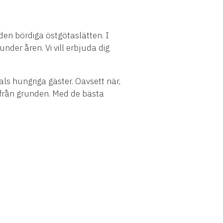
den bördiga östgötaslätten. I
under åren. Vi vill erbjuda dig
tals hungriga gäster. Oavsett när,
ad från grunden. Med de bästa