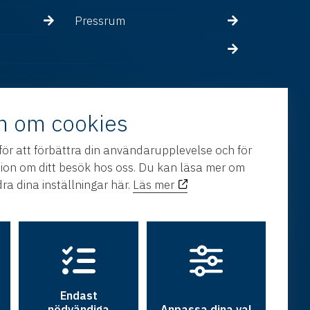
Pressrum
n om cookies
för att förbättra din användarupplevelse och för
tion om ditt besök hos oss. Du kan läsa mer om
ra dina inställningar här.
Läs mer
Endast
nödvändiga
Anpassa dina val