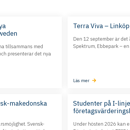
ya
Terra Viva – Linköp
Sweden
Den 12 september är det å
Spektrum, Ebbepark – en da
ina tillsammans med
och presenterar det nya
Läs mer
nsk-makedonska
Studenter på I-linje
företagsvärderings
ärsmöjlighet. Svensk-
Under hösten 2026 kan ert