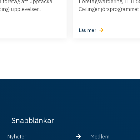
företag att upptäcka
Företagsvärdering, TEIE66,
ng-upplevelser...
Civilingenjörsprogrammet i.
Läs mer
Snabblänkar
Nyheter
Medlem