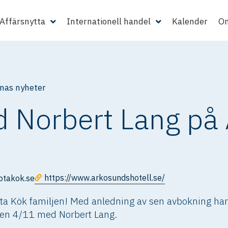
Affärsnytta
Internationell handel
Kalender
Om
as nyheter
d Norbert Lang på
https://www.arkosundshotell.se/
otakok.se
ta Kök familjen! Med anledning av sen avbokning har vi 
den 4/11 med Norbert Lang.