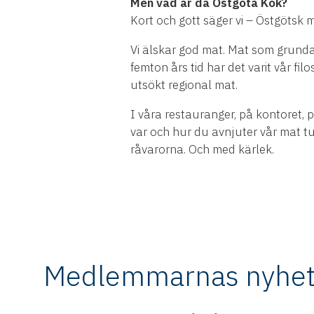
Men vad är då Östgöta Kök?
Kort och gott säger vi – Östgötsk 
Vi älskar god mat. Mat som grundar
femton års tid har det varit vår fil
utsökt regional mat.
I våra restauranger, på kontoret, på
var och hur du avnjuter vår mat tul
råvarorna. Och med kärlek.
Medlemmarnas nyhet