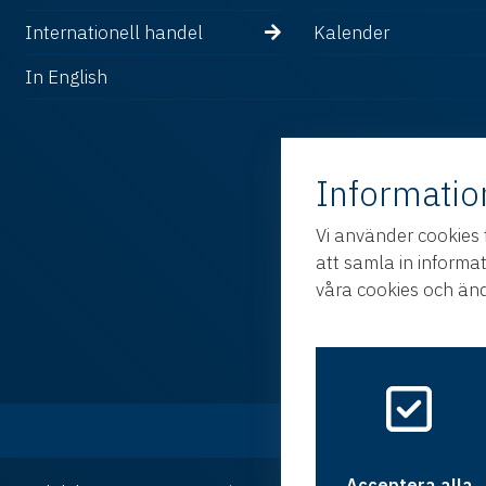
Internationell handel
Kalender
In English
Informatio
Vi använder cookies 
att samla in informa
våra cookies och änd
Acceptera alla