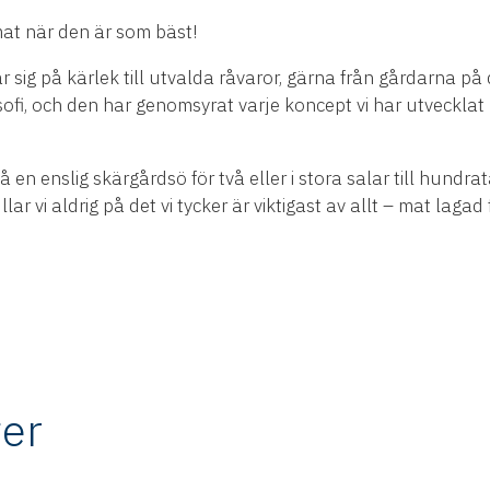
mat när den är som bäst!
 sig på kärlek till utvalda råvaror, gärna från gårdarna på 
osofi, och den har genomsyrat varje koncept vi har utvecklat 
 en enslig skärgårdsö för två eller i stora salar till hundra
lar vi aldrig på det vi tycker är viktigast av allt – mat lag
er