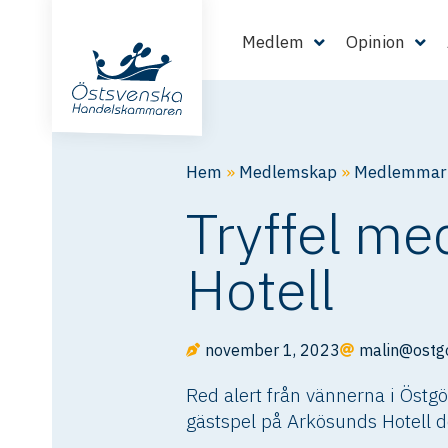
Medlem
Opinion
Hem
»
Medlemskap
»
Medlemmarn
Tryffel me
Hotell
november 1, 2023
malin@ostg
Red alert från vännerna i Östgö
gästspel på Arkösunds Hotell 