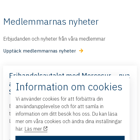
Medlemmarnas nyheter
Erbjudanden och nyheter från våra medlemmar
Upptäck medlemmarnas nyheter
Frihandelsavtalet med Mercosur – nya
affärsmöjligheter – med Business
Information om cookies
Sweden
Vi använder cookies för att förbättra din
Business Swedens kontor i Brasilien och Argentina
användarupplevelse och för att samla in
tillsammans med ambassadören i Brasilien kommer till
information om ditt besök hos oss. Du kan läsa
Linköping och presenterar det nya frihandelsavtalet...
mer om våra cookies och ändra dina inställningar
här.
Läs mer