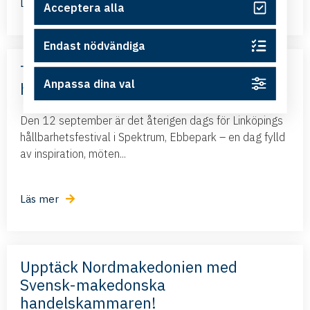
Läs mer
Acceptera alla
Endast nödvändiga
Terra Viva – Linköpings största
Anpassa dina val
hållbarhetsfestival
Den 12 september är det återigen dags för Linköpings
hållbarhetsfestival i Spektrum, Ebbepark – en dag fylld
av inspiration, möten...
Läs mer
Upptäck Nordmakedonien med
Svensk-makedonska
handelskammaren!