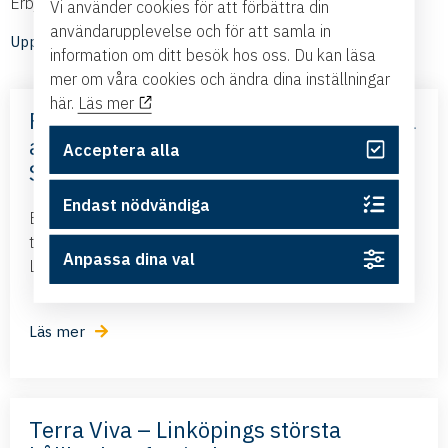
Erbjudanden och nyheter från våra medlemmar
Vi använder cookies för att förbättra din
användarupplevelse och för att samla in
Upptäck medlemmarnas nyheter
information om ditt besök hos oss. Du kan läsa
mer om våra cookies och ändra dina inställningar
här.
Läs mer
Frihandelsavtalet med Mercosur – nya
affärsmöjligheter – med Business
Acceptera alla
Sweden
Endast nödvändiga
Business Swedens kontor i Brasilien och Argentina
tillsammans med ambassadören i Brasilien kommer till
Anpassa dina val
Linköping och presenterar det nya frihandelsavtalet...
Läs mer
Terra Viva – Linköpings största