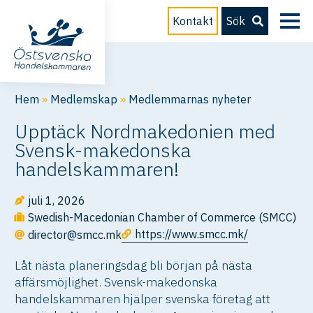
Kontakt
Sök
Hem
»
Medlemskap
»
Medlemmarnas nyheter
Upptäck Nordmakedonien med
Svensk-makedonska
handelskammaren!
juli 1, 2026
Swedish-Macedonian Chamber of Commerce (SMCC)
https://www.smcc.mk/
director@smcc.mk
Låt nästa planeringsdag bli början på nästa
affärsmöjlighet. Svensk-makedonska
handelskammaren hjälper svenska företag att