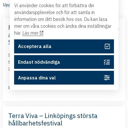
Upptäck medlemmarnas nyheter
Vi använder cookies för att förbättra din
användarupplevelse och för att samla in
information om ditt besök hos oss. Du kan läsa
mer om våra cookies och ändra dina inställningar
Frihandelsavtalet med Mercosur – nya
här.
Läs mer
affärsmöjligheter – med Business
Sweden
Acceptera alla
Business Swedens kontor i Brasilien och Argentina
tillsammans med ambassadören i Brasilien kommer till
Endast nödvändiga
Linköping och presenterar det nya frihandelsavtalet...
Anpassa dina val
Läs mer
Terra Viva – Linköpings största
hållbarhetsfestival