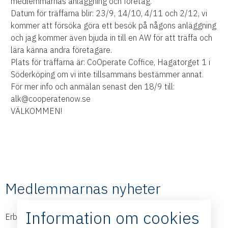
medlemmarnas anläggning och företag.
Datum för träffarna blir: 23/9, 14/10, 4/11 och 2/12, vi
kommer att försöka göra ett besök på någons anläggning
och jag kommer även bjuda in till en AW för att träffa och
lära känna andra företagare.
Plats för träffarna är: CoOperate Coffice, Hagatorget 1 i
Söderköping om vi inte tillsammans bestämmer annat.
För mer info och anmälan senast den 18/9 till:
alk@cooperatenow.se
VÄLKOMMEN!
Medlemmarnas nyheter
Information om cookies
Erbjudanden och nyheter från våra medlemmar