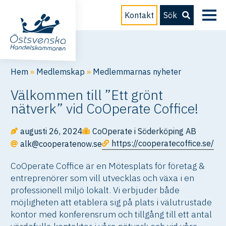
Kontakt
Sök
Hem
»
Medlemskap
»
Medlemmarnas nyheter
Välkommen till ”Ett grönt
nätverk” vid CoOperate Coffice!
augusti 26, 2024
CoOperate i Söderköping AB
https://cooperatecoffice.se/
alk@cooperatenow.se
CoOperate Coffice är en Mötesplats för företag &
entreprenörer som vill utvecklas och växa i en
professionell miljö lokalt. Vi erbjuder både
möjligheten att etablera sig på plats i välutrustade
kontor med konferensrum och tillgång till ett antal