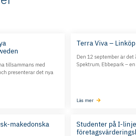
ya
Terra Viva – Linköp
Sweden
Den 12 september är det å
Spektrum, Ebbepark – en da
ina tillsammans med
och presenterar det nya
Läs mer
nsk-makedonska
Studenter på I-linje
företagsvärderings