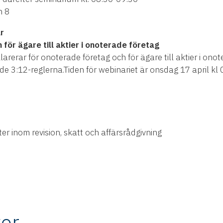
n 8
ar
för ägare till aktier i onoterade företag
eklarerar för onoterade företag och för ägare till aktier i on
de 3:12-reglerna.Tiden för webinariet är onsdag 17 april kl
er inom revision, skatt och affärsrådgivning
er