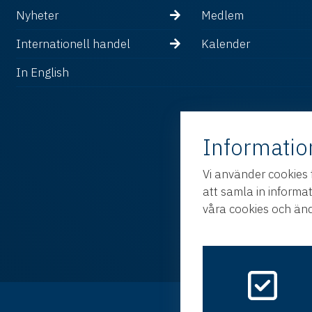
Nyheter
Medlem
Internationell handel
Kalender
In English
Informatio
Vi använder cookies 
att samla in informa
våra cookies och änd