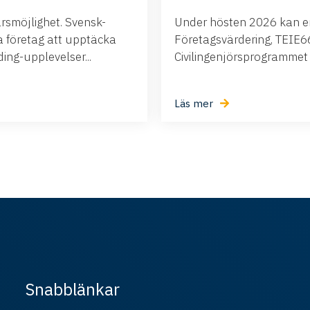
ärsmöjlighet. Svensk-
Under hösten 2026 kan ert
företag att upptäcka
Företagsvärdering, TEIE66,
ng-upplevelser...
Civilingenjörsprogrammet i.
Läs mer
Snabblänkar