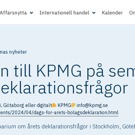
Affärsnytta
Internationell handel
Kalender
Om
as nyheter
 till KPMG på se
eklarationsfrågor
 Götaborg eller digitalt
KPMG
info@kpmg.se
ents/2024/04/dags-for-arets-bolagsdeklaration.html
ium om årets deklarationsfrågor i Stockholm, Götebo