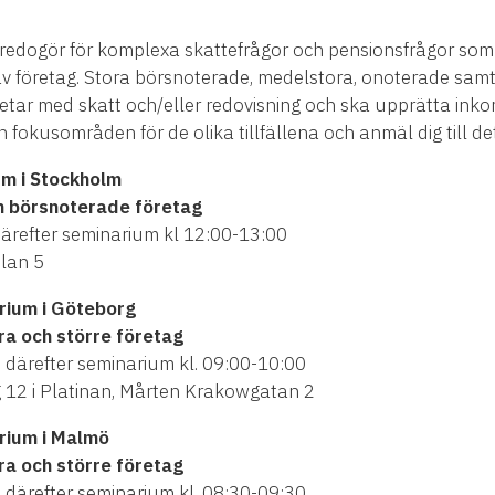
mt redogör för komplexa skattefrågor och pensionsfrågor so
av företag. Stora börsnoterade, medelstora, onoterade samt f
tar med skatt och/eller redovisning och ska upprätta ink
 fokusområden för de olika tillfällena och anmäl dig till det
um i Stockholm
ch börsnoterade företag
därefter seminarium kl 12:00-13:00
lan 5
rium i Göteborg
ra och större företag
h därefter seminarium kl. 09:00-10:00
12 i Platinan, Mårten Krakowgatan 2
rium i Malmö
ra och större företag
h därefter seminarium kl. 08:30-09:30