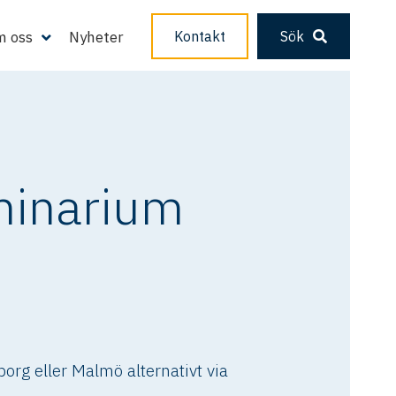
 oss
Nyheter
Kontakt
Sök
minarium
rg eller Malmö alternativt via