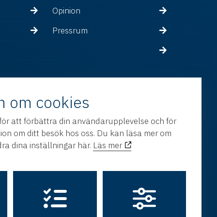
Opinion
Pressrum
n om cookies
för att förbättra din användarupplevelse och för
tion om ditt besök hos oss. Du kan läsa mer om
ra dina inställningar här.
Läs mer