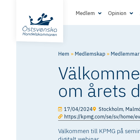
Medlem
Opinion
Hem
»
Medlemskap
»
Medlemmarn
Välkommen
om årets d
17/04/2024
Stockholm, Malmö,
https://kpmg.com/se/sv/home/ev
Välkommen till KPMG på seminar
digitalt webinar.