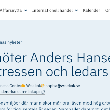
Affärsnytta
Internationell handel
Kalender
Om
as nyheter
möter Anders Hans
tressen och ledar
iness Center
Wiselink
sophia@wiselink.se
nders-hansen-i-linkoping/
ionsmiljöer där människor mår bra, även med hög arb
m för tiotusentals år sedan. Samhället däremot, det h