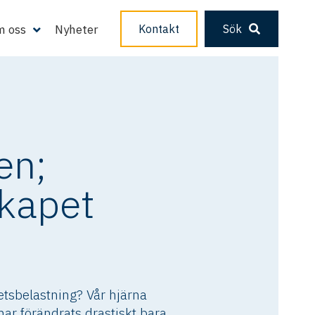
 oss
Nyheter
Kontakt
Sök
en;
skapet
etsbelastning? Vår hjärna
ar förändrats drastiskt bara