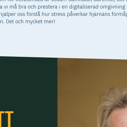
a vi må bra och prestera i en digitaliserad omgivni
älper oss förstå hur stress påverkar hjärnans förmåga
. Det och mycket mer!