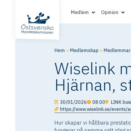
Medlem
Opinion
Hem
»
Medlemskap
»
Medlemmarn
Wiselink 
Hjärnan, s
30/01/2026
08:00
LINK bus
https://www.wiselink.se/events/a
Hur skapar vi hållbara prestat
fungerar på samma sätt idag so