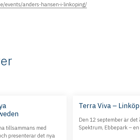
se/events/anders-hansen-i-linkoping/
er
ya
Terra Viva – Linköp
Sweden
Den 12 september är det å
Spektrum, Ebbepark – en da
ina tillsammans med
och presenterar det nya