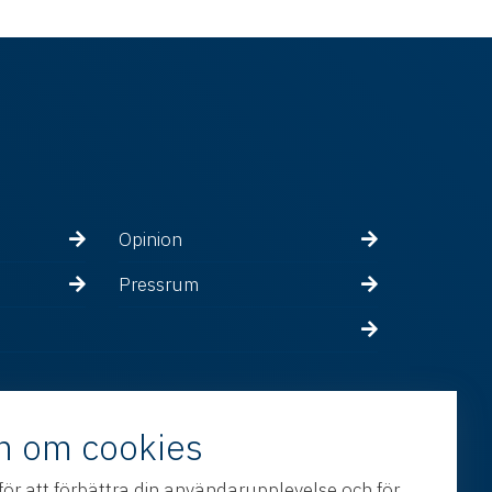
Opinion
Pressrum
n om cookies
för att förbättra din användarupplevelse och för