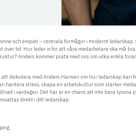
minne och empati – centrala förmågor i modernt ledarskap.
kt över tid. Hur leder vi för att våra medarbetare ska må bra 
uktur? Anders kommer prata med oss om vilka enkla föränd
t att diskutera med Anders Hansen om hur ledarskap kan f
an hantera stress, skapa en arbetskultur som stärker meda
llnad i vardagen. Det här är en chans att inte bara lyssna p
msättas direkt i ditt ledarskap.
öping