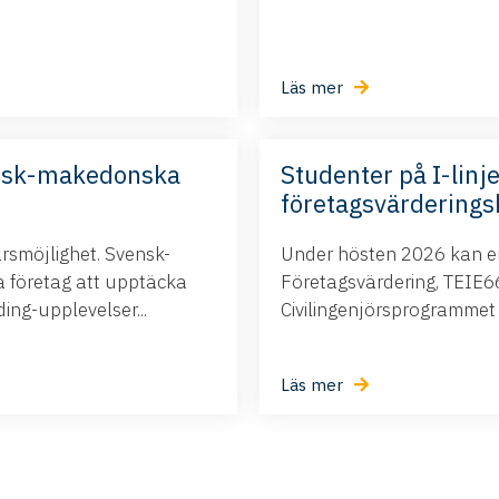
Läs mer
nsk-makedonska
Studenter på I-linje
företagsvärderings
ärsmöjlighet. Svensk-
Under hösten 2026 kan ert
företag att upptäcka
Företagsvärdering, TEIE66,
ng-upplevelser...
Civilingenjörsprogrammet i.
Läs mer