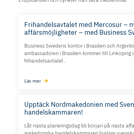
Erbjudanden och nyheter från våra medlemmar
Frihandelsavtalet med Mercosur – n
affärsmöjligheter – med Business 
Business Swedens kontor i Brasilien och Argent
ambassadören i Brasilien kommer till Linköping 
frihandelsavtalet...
Läs mer
Upptäck Nordmakedonien med Sve
handelskammaren!
Låt nästa planeringsdag bli början på nästa aff
makedonska handelskammaren hjälper svenska 