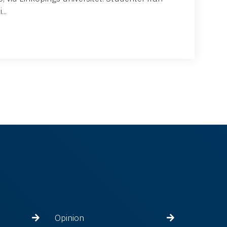
..
Opinion