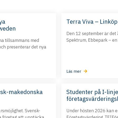
ya
Terra Viva – Linköp
Sweden
Den 12 september är det å
Spektrum, Ebbepark – en da
ina tillsammans med
och presenterar det nya
Läs mer
nsk-makedonska
Studenter på I-linje
företagsvärderings
ärsmöjlighet. Svensk-
Under hösten 2026 kan ert
företag att upptäcka
Företagsvärdering, TEIE66,