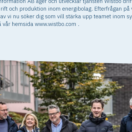
nformation AB äger och utvecklar tjänsten Wistbo dri
ift och produktion inom energibolag. Efterfrågan på 
arav vi nu söker dig som vill stärka upp teamet inom 
på vår hemsida www.wistbo.com .