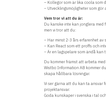
– Kollegor som är lika coola som d
– Utvecklingsmöjligheter som gör att
Vem tror vi att du är:
Du kanske inte kan jonglera med fe
men vi tror att du:
– Har minst 2-3 års erfarenhet av 
– Kan React som ett proffs och inte
– Är en lagspelare som ändå kan t
Du kommer främst att arbeta med a
Wistbo Information AB kommer du a
skapa hållbara lösningar.
Vi ser gärna att du kan ta ansvar fö
projektansvar.
Goda kunskaper i svenska i tal och