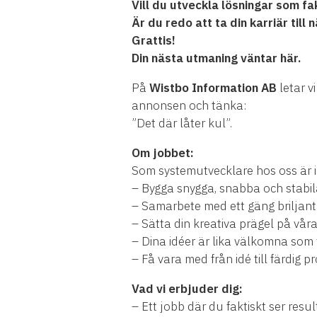
Vill du utveckla lösningar som f
Är du redo att ta din karriär till 
Grattis!
Din nästa utmaning väntar här.
På
Wistbo Information AB
letar v
annonsen och tänka:
”Det där låter kul”.
Om jobbet:
Som systemutvecklare hos oss är i
– Bygga snygga, snabba och stabi
– Samarbete med ett gäng briljant
– Sätta din kreativa prägel på vår
– Dina idéer är lika välkomna som 
– Få vara med från idé till färdig p
Vad vi erbjuder dig:
– Ett jobb där du faktiskt ser resu