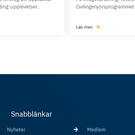
ng-upplevelser...
Civilingenjörsprogrammet i.
Läs mer
Snabblänkar
Nyheter
Medlem