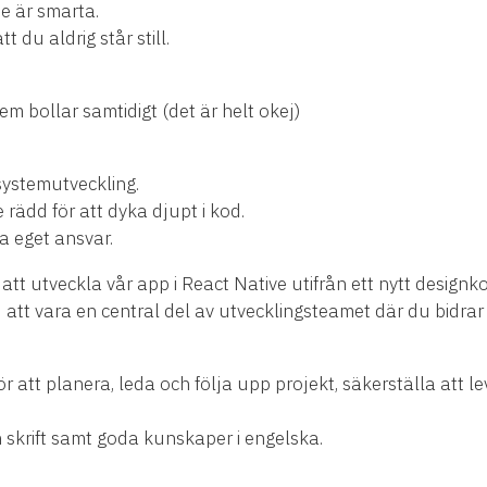
e är smarta.
 du aldrig står still.
m bollar samtidigt (det är helt okej)
systemutveckling.
 rädd för att dyka djupt i kod.
a eget ansvar.
tt utveckla vår app i React Native utifrån ett nytt desig
tt vara en central del av utvecklingsteamet där du bidrar
r att planera, leda och följa upp projekt, säkerställa att le
 skrift samt goda kunskaper i engelska.