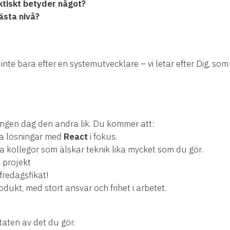
aktiskt betyder något?
nästa nivå?
i inte bara efter en systemutvecklare – vi letar efter Dig, so
ngen dag den andra lik. Du kommer att:
la lösningar med
React
i fokus.
a kollegor som älskar teknik lika mycket som du gör.
a projekt
fredagsfikat!
rodukt, med stort ansvar och frihet i arbetet.
ltaten av det du gör.