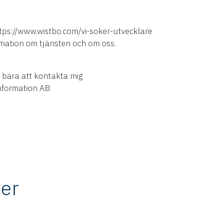
https://www.wistbo.com/vi-soker-utvecklare
rmation om tjänsten och om oss.
t bara att kontakta mig
nformation AB
er