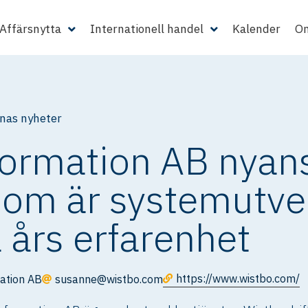
Affärsnytta
Internationell handel
Kalender
Om
as nyheter
ormation AB nyans
som är systemutve
års erfarenhet
https://www.wistbo.com/
ation AB
susanne@wistbo.com