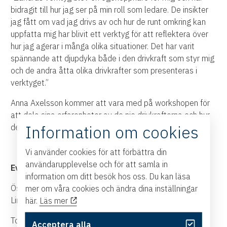
bidragit till hur jag ser på min roll som ledare. De insikter
jag fått om vad jag drivs av och hur de runt omkring kan
uppfatta mig har blivit ett verktyg för att reflektera över
hur jag agerar i många olika situationer. Det har varit
spännande att djupdyka både i den drivkraft som styr mig
och de andra åtta olika drivkrafter som presenteras i
verktyget.”
Anna Axelsson kommer att vara med på workshopen för
att dela sina erfarenheter av de nio drivkrafterna och hur
Information om cookies
det har hjälpt henne i sitt ledarskap.
Vi använder cookies för att förbättra din
användarupplevelse och för att samla in
Event:
information om ditt besök hos oss. Du kan läsa
Östsvenska Handelskammaren, LINK Business Center i
mer om våra cookies och ändra dina inställningar
Linköping
här.
Läs mer
Torsdagen den 13 oktober, kl 13.00-16.00
Acceptera alla