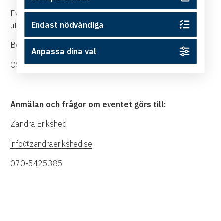
Eventet är kostnadsfritt, men vid uteblivet deltagande
Endast nödvändiga
utgår en avgift på 500 kr.
Begränsat antal platser.
Anpassa dina val
OSA senast 11 oktober.
Anmälan och frågor om eventet görs till:
Zandra Erikshed
info@zandraerikshed.se
070-5425385