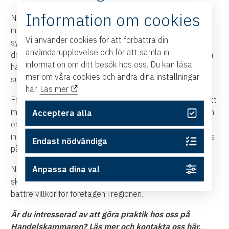
Information om cookies
När de inte fördjupar sig i samhällsfrågor finns andra
intressen som tar plats. Ebba lägger gärna tid vid
Vi använder cookies för att förbättra din
symaskinen och syr om second hand-plagg med
användarupplevelse och för att samla in
drömmen om att en dag kunna sy mer från grunden. Tilda
information om ditt besök hos oss. Du kan läsa
har en annan specialitet: hon har blivit vass på att göra
mer om våra cookies och ändra dina inställningar
sushi.
här.
Läs mer
Framåt finns både mål och resplaner. Ebba vill springa ett
maraton och hoppas hinna resa mer. Tilda ser också fram
Acceptera alla
emot att komma i väg och vill dessutom bocka av en
indiekonsert, gärna med Ben Howard eller The Lumineers
Endast nödvändiga
på scen.
Anpassa dina val
Nu väntar en vår där de får använda sina kunskaper i
skarpt läge och bidra till Handelskammarens arbete för
bättre villkor för företagen i regionen.
Är du intresserad av att göra praktik hos oss på
Handelskammaren?
Läs mer och kontakta oss här
.