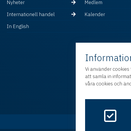
Nyheter
Medlem
Internationell handel
Kalender
In English
Informatio
Vi använder cookies 
att samla in informa
våra cookies och änd