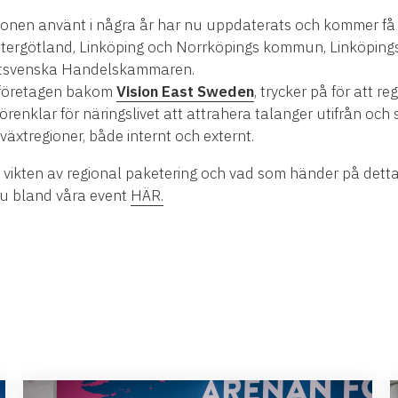
nen använt i några år har nu uppdaterats och kommer få nyt
ergötland, Linköping och Norrköpings kommun, Linköpings U
stsvenska Handelskammaren.
n, företagen bakom
Vision East Sweden
, trycker på för att re
örenklar för näringslivet att attrahera talanger utifrån och
växtregioner, både internt och externt.
 vikten av regional paketering och vad som händer på detta 
u bland våra event
HÄR.