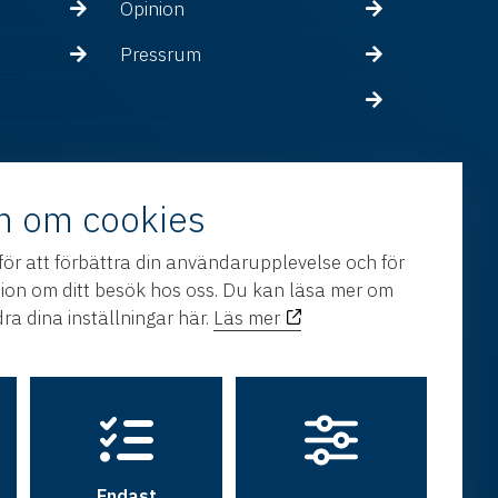
Opinion
Pressrum
n om cookies
för att förbättra din användarupplevelse och för
tion om ditt besök hos oss. Du kan läsa mer om
ra dina inställningar här.
Läs mer
Endast