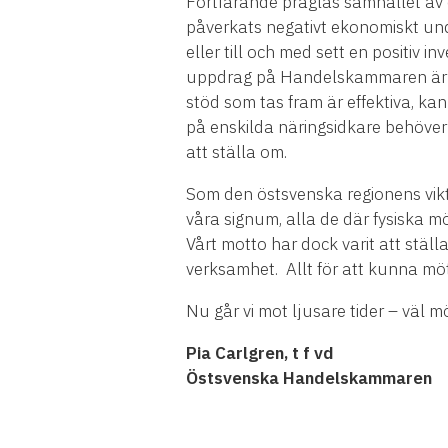
Fortfarande präglas samhället av
påverkats negativt ekonomiskt und
eller till och med sett en positiv 
uppdrag på Handelskammaren är att
stöd som tas fram är effektiva, ka
på enskilda näringsidkare behöver 
att ställa om.
Som den östsvenska regionens vikti
våra signum, alla de där fysiska mö
Vårt motto har dock varit att ställ
verksamhet. Allt för att kunna m
Nu går vi mot ljusare tider – väl mö
Pia Carlgren, t f vd
Östsvenska Handelskammaren