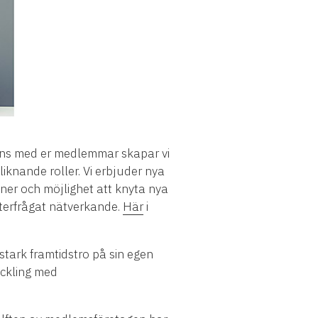
ans med er medlemmar skapar vi
 liknande roller. Vi erbjuder nya
oner och möjlighet att knyta nya
efterfrågat nätverkande.
Här
i
tark framtidstro på sin egen
eckling med