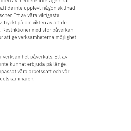
älften av medlemsföretagen har
tt de inte upplevt någon skillnad
cher. Ett av våra viktigaste
 tryckt på om vikten av att de
d. Restriktioner med stor påverkan
för att ge verksamheterna möjlighet
r verksamhet påverkats. Ett av
i inte kunnat erbjuda på länge.
 anpassat våra arbetssätt och vår
andelskammaren.