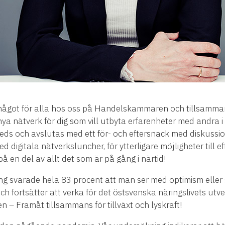
as något för alla hos oss på Handelskammaren och tillsamm
 nya nätverk för dig som vill utbyta erfarenheter med andra i
nleds och avslutas med ett för- och eftersnack med diskussi
ed digitala nätverksluncher, för ytterligare möjligheter till 
å en del av allt det som är på gång i närtid!
 svarade hela 83 procent att man ser med optimism eller s
ch fortsätter att verka för det östsvenska näringslivets utv
– Framåt tillsammans för tillväxt och lyskraft!