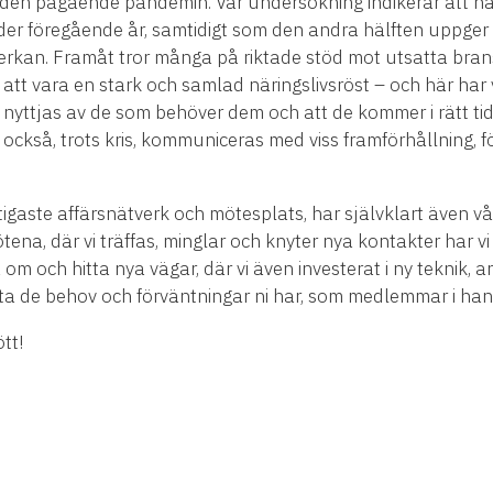
 den pågående pandemin. Vår undersökning indikerar att h
er föregående år, samtidigt som den andra hälften uppger a
inverkan. Framåt tror många på riktade stöd mot utsatta brans
 vara en stark och samlad näringslivsröst – och här har vi
n nyttjas av de som behöver dem och att de kommer i rätt ti
också, trots kris, kommuniceras med viss framförhållning, 
gaste affärsnätverk och mötesplats, har självklart även vå
tena, där vi träffas, minglar och knyter nya kontakter har v
a om och hitta nya vägar, där vi även investerat i ny teknik,
öta de behov och förväntningar ni har, som medlemmar i h
tt!