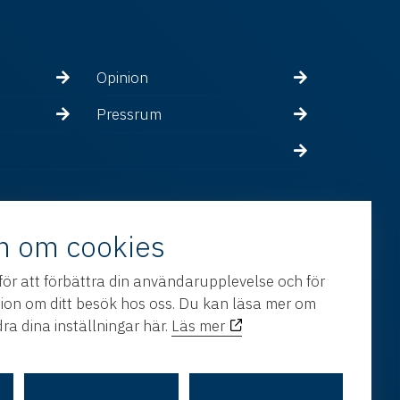
Opinion
Pressrum
n om cookies
för att förbättra din användarupplevelse och för
tion om ditt besök hos oss. Du kan läsa mer om
ra dina inställningar här.
Läs mer