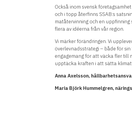
Också inom svensk företagsamhet bu
och i topp återfinns SSAB:s satsning
matåtervinning och en uppfinning
flera av idéerna från vår region.
Vi märker förändringen. Vi uppleve
överlevnadsstrategi – både för sin
engagemang för att väcka fler till m
upptäcka kraften i att sätta klim
Anna Axelsson, hållbarhetsansv
Maria Björk Hummelgren, näring