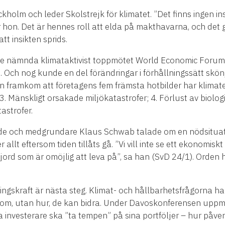
kholm och leder Skolstrejk för klimatet. ”Det finns ingen ins
hon. Det är hennes roll att elda på makthavarna, och det g
tt insikten sprids.
kte nämnda klimataktivist toppmötet World Economic Forum 
s. Och nog kunde en del förändringar i förhållningssätt skön
 framkom att företagens fem främsta hotbilder har klimatet
 3. Mänskligt orsakade miljökatastrofer; 4. Förlust av biolo
astrofer.
e och medgrundare Klaus Schwab talade om en nödsituatio
allt eftersom tiden tillåts gå. ”Vi vill inte se ett ekonomisk
 jord som är omöjlig att leva på”, sa han (SvD 24/1). Orden
gskraft är nästa steg. Klimat- och hållbarhetsfrågorna har l
m om, utan hur, de kan bidra. Under Davoskonferensen upp
lla investerare ska ”ta tempen” på sina portföljer – hur på