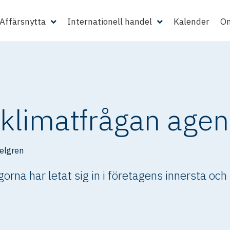
Affärsnytta
Internationell handel
Kalender
Om
 klimatfrågan age
elgren
orna har letat sig in i företagens innersta och 