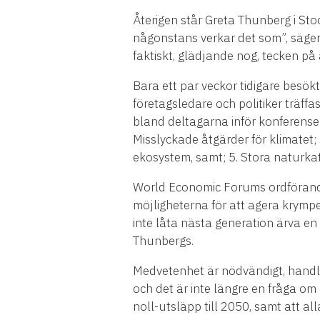
Återigen står Greta Thunberg i Stoc
någonstans verkar det som”, säger 
faktiskt, glädjande nog, tecken på a
Bara ett par veckor tidigare besö
företagsledare och politiker träffa
bland deltagarna inför konferensen
Misslyckade åtgärder för klimatet;
ekosystem, samt; 5. Stora naturkat
World Economic Forums ordförand
möjligheterna för att agera krymper 
inte låta nästa generation ärva en
Thunbergs.
Medvetenhet är nödvändigt, handlin
och det är inte längre en fråga o
noll-utsläpp till 2050, samt att a