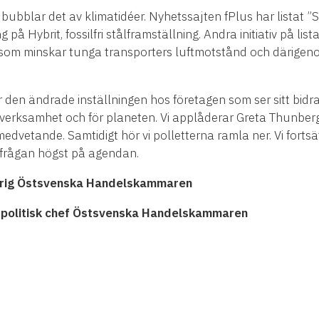
bblar det av klimatidéer. Nyhetssajten fPlus har listat ”S
 på Hybrit, fossilfri stålframställning. Andra initiativ på lis
 som minskar tunga transporters luftmotstånd och därigen
r den ändrade inställningen hos företagen som ser sitt bidr
 verksamhet och för planeten. Vi applåderar Greta Thunberg
edvetande. Samtidigt hör vi polletterna ramla ner. Vi fortsät
atfrågan högst på agendan.
arig Östsvenska Handelskammaren
spolitisk chef Östsvenska Handelskammaren