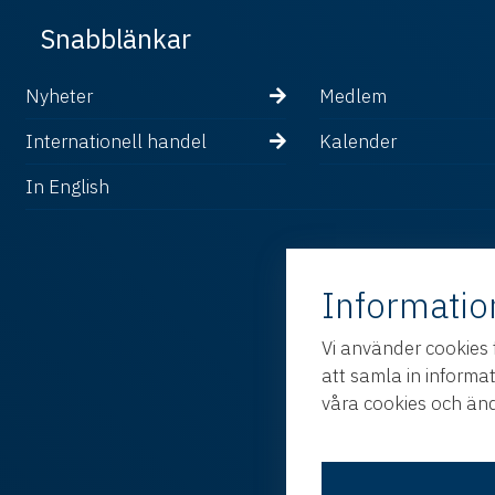
Snabblänkar
Nyheter
Medlem
Internationell handel
Kalender
In English
Informatio
Vi använder cookies 
att samla in informa
våra cookies och änd