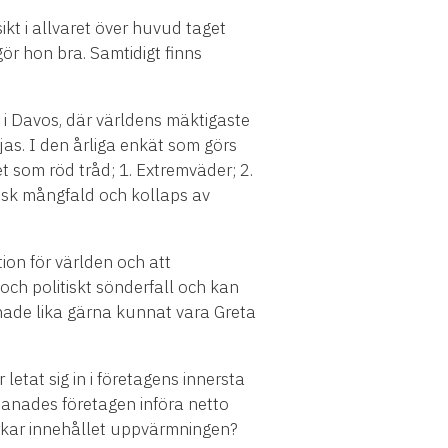
ikt i allvaret över huvud taget
ör hon bra. Samtidigt finns
i Davos, där världens mäktigaste
jas. I den årliga enkät som görs
 som röd tråd; 1. Extremväder; 2.
gisk mångfald och kollaps av
n för världen och att
t och politiskt sönderfall och kan
 hade lika gärna kunnat vara Greta
etat sig in i företagens innersta
manades företagen införa netto
verkar innehållet uppvärmningen?