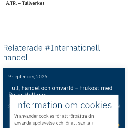
A.TR. – Tullverket
Relaterade #Internationell
handel
9 september, 2026
Tull, handel och omvärld – frukost med
Peter Hellman
Information om cookies
Starta dagen med frukost, nya insikter och nätverkande!
Vi använder cookies för att förbättra din
användarupplevelse och för att samla in
Läs mer