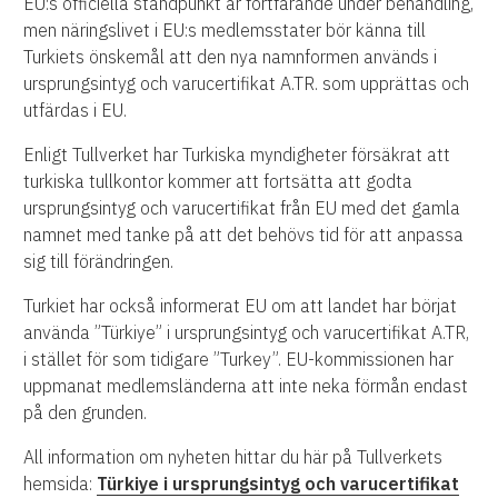
EU:s officiella ståndpunkt är fortfarande under behandling,
men näringslivet i EU:s medlemsstater bör känna till
Turkiets önskemål att den nya namnformen används i
ursprungsintyg och varucertifikat A.TR. som upprättas och
utfärdas i EU.
Enligt Tullverket har Turkiska myndigheter försäkrat att
turkiska tullkontor kommer att fortsätta att godta
ursprungsintyg och varucertifikat från EU med det gamla
namnet med tanke på att det behövs tid för att anpassa
sig till förändringen.
Turkiet har också informerat EU om att landet har börjat
använda ”Türkiye” i ursprungsintyg och varucertifikat A.TR,
i stället för som tidigare ”Turkey”. EU-kommissionen har
uppmanat medlemsländerna att inte neka förmån endast
på den grunden.
All information om nyheten hittar du här på Tullverkets
hemsida:
Türkiye i ursprungsintyg och varucertifikat