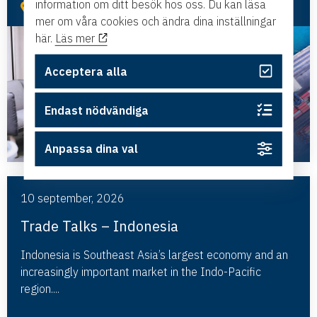
information om ditt besök hos oss. Du kan läsa
Nyköping
mer om våra cookies och ändra dina inställningar
här.
Läs mer
Acceptera alla
Endast nödvändiga
Anpassa dina val
10 september, 2026
Trade Talks – Indonesia
Indonesia is Southeast Asia’s largest economy and an
increasingly important market in the Indo-Pacific
region....