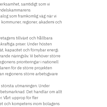
erksamhet, samtidigt som vi
 Handelskammarens
ialog som framkomlig väg när vi
ra kommuner, regioner, akademi och
etagens tillväxt och hållbara
skraftiga priser. Under hösten
ät, kapacitet och förnybar energi.
ande näringsliv. Vi behöver större
gionens prioriteringar i nationell
lanen för de större projekten
an regionens större arbetsgivare
en största utmaningen. Under
rbetsmarknad. Det handlar om allt
r. Vårt upprop för fler
lldhet och kompetens inom bolagens