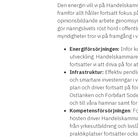
Den energin vill vi på Handelskam
framför allt håller fortsatt fokus
opinionsbildande arbete genomsyra
gör näringslivets röst hörd i off
myndigheter tror vi på framgång i 
Energiförsörjningen:
Inför k
utveckling. Handelskammaren ar
fortsätter vi att driva på för
Infrastruktur:
Effektiv pendl
och smartare investeringar i v
plan och driver fortsatt på f
Ostlänken och Förbifart Söde
och till våra hamnar samt för
Kompetensförsörjningen
: F
hösten driver Handelskammar
från yrkesutbildning och livslå
praktikplatser fortsätter ock