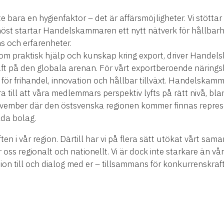
te bara en hygienfaktor – det är affärsmöjligheter. Vi stött
höst startar Handelskammaren ett nytt nätverk för hållbar
s och erfarenheter.
om praktisk hjälp och kunskap kring export, driver Handel
t på den globala arenan. För vårt exportberoende näringsl
r för frihandel, innovation och hållbar tillväxt. Handelskam
a till att våra medlemmars perspektiv lyfts på rätt nivå, b
 november där den östsvenska regionen kommer finnas repr
da bolag.
ften i vår region. Därtill har vi på flera sätt utökat vårt sa
oss regionalt och nationellt. Vi är dock inte starkare än 
tion till och dialog med er – tillsammans för konkurrenskraft