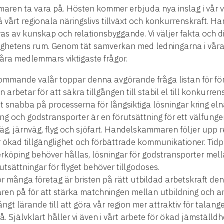
maren ta vara på. Hösten kommer erbjuda nya inslag i vår v
 på vårt regionala näringslivs tillväxt och konkurrenskraft.
s av kunskap och relationsbyggande. Vi väljer fakta och d
entlighetens rum. Genom tät samverkan med ledningarna i vå
våra medlemmars viktigaste frågor.
ommande valår toppar denna avgörande fråga listan för för
betar för att säkra tillgången till stabil el till konkurren
 att snabba på processerna för långsiktiga lösningar kring eln
ing och godstransporter är en förutsättning för ett välfunger
äg, järnväg, flyg och sjöfart. Handelskammaren följer upp re
ör ökad tillgänglighet och förbättrade kommunikationer. Tidp
rköping behöver hållas, lösningar för godstransporter mell
utsättningar för flyget behöver tillgodoses.
ör många företag är bristen på rätt utbildad arbetskraft d
en på för att stärka matchningen mellan utbildning och a
ngt lärande till att göra vår region mer attraktiv för talange
så. Självklart håller vi även i vårt arbete för ökad jämstä