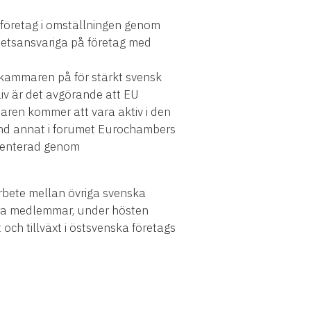
ar företag i omställningen genom
hetsansvariga på företag med
skammaren på för stärkt svensk
iv är det avgörande att EU
maren kommer att vara aktiv i den
land annat i forumet Eurochambers
esenterad genom
marbete mellan övriga svenska
våra medlemmar, under hösten
 och tillväxt i östsvenska företags