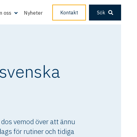
 oss
Nyheter
Kontakt
Sök
stsvenska
n dos vemod över att ännu
ags för rutiner och tidiga