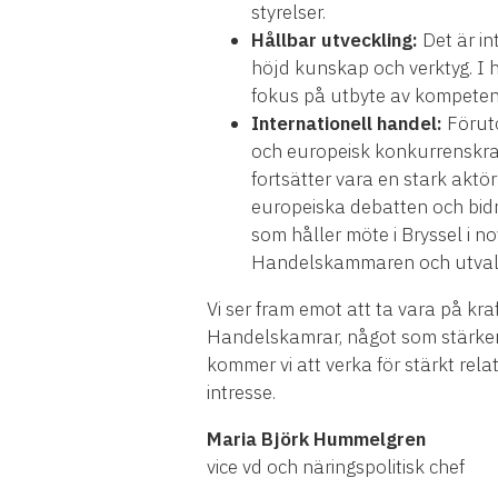
styrelser.
Hållbar utveckling:
Det är in
höjd kunskap och verktyg. I 
fokus på utbyte av kompeten
Internationell handel:
Förut
och europeisk konkurrenskraf
fortsätter vara en stark aktö
europeiska debatten och bidr
som håller möte i Bryssel i
Handelskammaren och utval
Vi ser fram emot att ta vara på kra
Handelskamrar, något som stärker 
kommer vi att verka för stärkt rela
intresse.
Maria Björk Hummelgren
vice vd och näringspolitisk chef