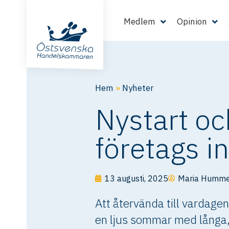
Medlem
Opinion
Hem
»
Nyheter
Nystart oc
företags i
13 augusti, 2025
Maria Humme
Att återvända till vardage
en ljus sommar med långa, l