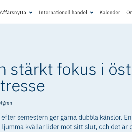
Affärsnytta
Internationell handel
Kalender
Om
h stärkt fokus i ö
ntresse
lgren
n efter semestern ger gärna dubbla känslor. E
jumma kvällar lider mot sitt slut, och det är d