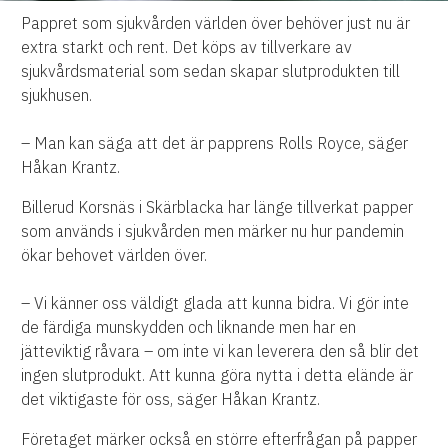
Pappret som sjukvården världen över behöver just nu är
extra starkt och rent. Det köps av tillverkare av
sjukvårdsmaterial som sedan skapar slutprodukten till
sjukhusen.
– Man kan säga att det är papprens Rolls Royce, säger
Håkan Krantz.
Billerud Korsnäs i Skärblacka har länge tillverkat papper
som används i sjukvården men märker nu hur pandemin
ökar behovet världen över.
– Vi känner oss väldigt glada att kunna bidra. Vi gör inte
de färdiga munskydden och liknande men har en
jätteviktig råvara – om inte vi kan leverera den så blir det
ingen slutprodukt. Att kunna göra nytta i detta elände är
det viktigaste för oss, säger Håkan Krantz.
Företaget märker också en större efterfrågan på papper