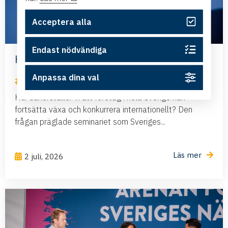
Acceptera alla
Endast nödvändiga
Har Sverige råd att negligera flyget?
Anpassa dina val
Nyheter
Hur säkerställer vi att företag i hela Sverige kan
fortsätta växa och konkurrera internationellt? Den
frågan präglade seminariet som Sveriges...
Läs mer
2 juli, 2026