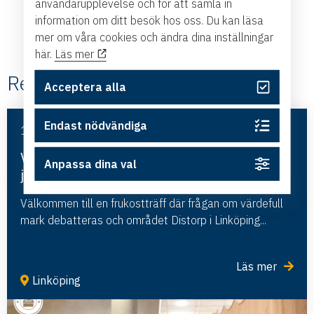
användarupplevelse och för att samla in
information om ditt besök hos oss. Du kan läsa
mer om våra cookies och ändra dina inställningar
här.
Läs mer
Relaterade #Val 2026
Acceptera alla
Endast nödvändiga
1 september, 2026
Val 2026: Industrimark eller
Anpassa dina val
jordbruksmark?
Välkommen till en frukostträff där frågan om värdefull
mark debatteras och området Distorp i Linköping...
Läs mer
Linköping