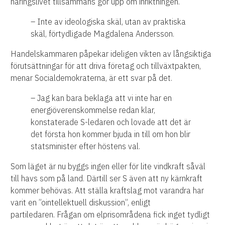
näringslivet tillsammans gör upp om inriktningen.
– Inte av ideologiska skäl, utan av praktiska
skäl, förtydligade Magdalena Andersson.
Handelskammaren påpekar ideligen vikten av långsiktiga
förutsättningar för att driva företag och tillväxtpakten,
menar Socialdemokraterna, är ett svar på det.
– Jag kan bara beklaga att vi inte har en
energiöverenskommelse redan klar,
konstaterade S-ledaren och lovade att det är
det första hon kommer bjuda in till om hon blir
statsminister efter höstens val.
Som läget är nu byggs ingen eller för lite vindkraft såväl
till havs som på land. Därtill ser S även att ny kärnkraft
kommer behövas. Att ställa kraftslag mot varandra har
varit en ”ointellektuell diskussion”, enligt
partiledaren. Frågan om elprisområdena fick inget tydligt