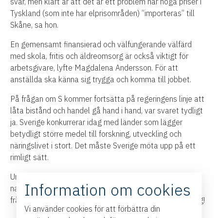
svar, men klart är att det är ett problem när höga priser i
Tyskland (som inte har elprisområden) ”importeras” till
Skåne, sa hon.
En gemensamt finansierad och välfungerande välfärd
med skola, fritis och äldreomsorg är också viktigt för
arbetsgivare, lyfte Magdalena Andersson. För att
anställda ska känna sig trygga och komma till jobbet.
På frågan om S kommer fortsätta på regeringens linje att
låta bistånd och handel gå hand i hand, var svaret tydligt
ja. Sverige konkurrerar idag med länder som lägger
betydligt större medel till forskning, utveckling och
näringslivet i stort. Det måste Sverige möta upp på ett
rimligt sätt.
Under våren kommer Handelskammaren gästas av fler
Information om cookies
namntunga politiker och anordna samtal inom viktiga
frågor för östsvenska företag. Valrörelsen 2026 är igång!
Vi använder cookies för att förbättra din